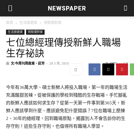
NEWSPAPER
首頁
生活旅遊家
保險理財家
生活旅遊家
保險理財家
七位總經理傳授新鮮人職場
生存祕訣
由
文/今周刊周啟東、莊芳
-
28 3 月, 2010
1003
0
今年有36萬大學、碩士新鮮人將投入職場，第一年的職場生活
充滿酸甜苦辣，從被保護的學校到殘酷的生存戰場，手忙腳亂
的新鮮人應該如何求生存？從第一天第一件事到第365天，新
鮮人應該學到什麼、應該避免犯什麼錯誤？7位在職場上歷練
2、30年的總經理，回到職場原點，揭露別人不會告訴你的生
存守則！這些生存守則，也值得所有職場人學習。