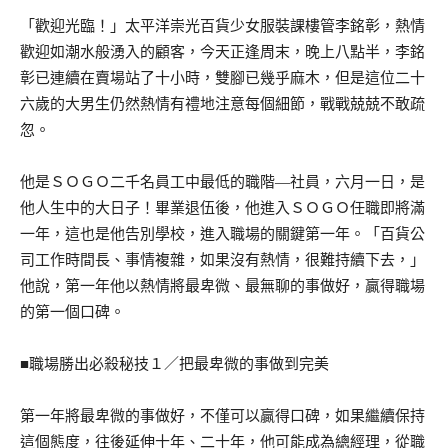
「歡迎光臨！」太平洋崇光百貨少女服裝課樓管李銘彰，熱情
歡迎如潮水般湧入的顧客，今天正逢周末，晚上八點半，李銘
彰已連續在賣場站了十小時，雙腳已幾乎麻木，但是這位二十
六歲的大男生仍然熱情有禮地注意每個細節，戰戰兢兢不敢疏
忽。
他是ＳＯＧＯ二千名員工中最低的職階—社員，六月一日，是
他人生中的大日子！畢業退伍後，他進入ＳＯＧＯ任職即將滿
一年，這也是他告別學校，進入職場的關鍵第一年。「百貨公
司工作時間長、事情複雜，如果沒有熱情，很難持續下去，」
他說，第一年他以熱情將最卑微、最無聊的事做好，贏得職場
的第一個口碑。
■職場勝出必殺秘技１／把最卑微的事做到完美
第一年將最卑微的事做好，不僅可以贏得口碑，如果繼續保持
這個態度，往後延伸十年、二十年，他可能成為總經理，從職