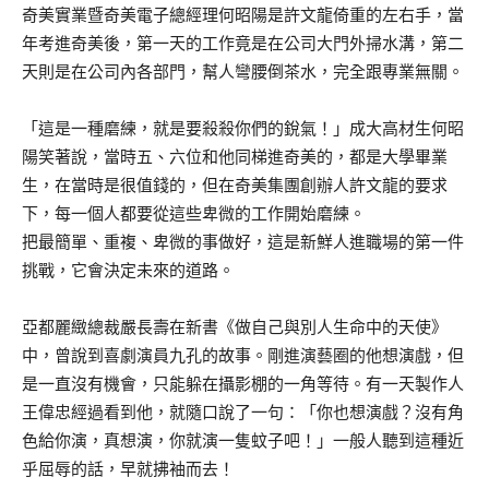
奇美實業暨奇美電子總經理何昭陽是許文龍倚重的左右手，當
年考進奇美後，第一天的工作竟是在公司大門外掃水溝，第二
天則是在公司內各部門，幫人彎腰倒茶水，完全跟專業無關。
「這是一種磨練，就是要殺殺你們的銳氣！」成大高材生何昭
陽笑著說，當時五、六位和他同梯進奇美的，都是大學畢業
生，在當時是很值錢的，但在奇美集團創辦人許文龍的要求
下，每一個人都要從這些卑微的工作開始磨練。
把最簡單、重複、卑微的事做好，這是新鮮人進職場的第一件
挑戰，它會決定未來的道路。
亞都麗緻總裁嚴長壽在新書《做自己與別人生命中的天使》
中，曾說到喜劇演員九孔的故事。剛進演藝圈的他想演戲，但
是一直沒有機會，只能躲在攝影棚的一角等待。有一天製作人
王偉忠經過看到他，就隨口說了一句：「你也想演戲？沒有角
色給你演，真想演，你就演一隻蚊子吧！」一般人聽到這種近
乎屈辱的話，早就拂袖而去！