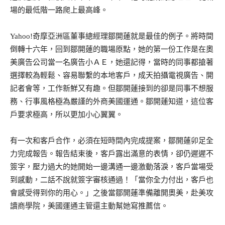
場的最低階一路爬上最高峰。
Yahoo!奇摩亞洲區董事總經理鄒開蓮就是最佳的例子。將時間
倒轉十六年，回到鄒開蓮的職場原點，她的第一份工作是在奧
美廣告公司當一名廣告小ＡＥ，她還記得，當時的同事都搶著
選擇較為輕鬆、容易聯繫的本地客戶，成天拍攝電視廣告、開
記者會等，工作新鮮又有趣。但鄒開蓮接到的卻是同事不想服
務、行事風格極為嚴謹的外商美國運通。鄒開蓮知道，這位客
戶要求極高，所以更加小心翼翼。
有一次和客戶合作，必須在短時間內完成提案，鄒開蓮卯足全
力完成報告。報告結束後，客戶露出滿意的表情，卻仍遲遲不
簽字，壓力過大的她開始一邊溝通一邊激動落淚，客戶當場受
到感動，二話不說就簽字審核通過！「當你全力付出，客戶也
會感受得到你的用心。」之後當鄒開蓮準備離開奧美，赴美攻
讀商學院，美國運通主管還主動幫她寫推薦信。