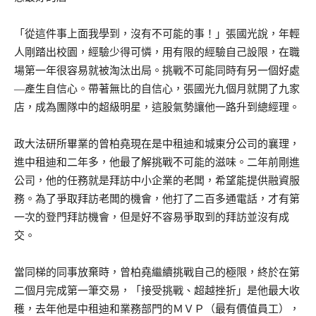
「從這件事上面我學到，沒有不可能的事！」張國光說，年輕
人剛踏出校園，經驗少得可憐，用有限的經驗自己設限，在職
場第一年很容易就被淘汰出局。挑戰不可能同時有另一個好處
—產生自信心。帶著無比的自信心，張國光九個月就開了九家
店，成為團隊中的超級明星，這股氣勢讓他一路升到總經理。
政大法研所畢業的曾柏堯現在是中租迪和城東分公司的襄理，
進中租迪和二年多，他最了解挑戰不可能的滋味。二年前剛進
公司，他的任務就是拜訪中小企業的老闆，希望能提供融資服
務。為了爭取拜訪老闆的機會，他打了二百多通電話，才有第
一次的登門拜訪機會，但是好不容易爭取到的拜訪並沒有成
交。
當同梯的同事放棄時，曾柏堯繼續挑戰自己的極限，終於在第
二個月完成第一筆交易，「接受挑戰、超越挫折」是他最大收
穫，去年他是中租迪和業務部門的ＭＶＰ（最有價值員工），