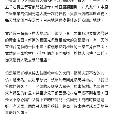
不會當上亞太地區最大購物中心的總經理，每天早上一開門，
五千名員工等著他發號施令。將日曆翻回到一九八九年，中原
企管畢業的張國光進入統一超商任職，負責展店的基層職務，
每天就是開車在嘉義、台南地區尋找最佳的超商開店地點。
當時統一超商正在大舉展店，總部下令，要求各地要搶占最好
的黃金店面。新進的張國光承受相當大的業績壓力，有一天他
來到台南縣的一個小鎮，發現最熱鬧地區的一家三角窗店面，
竟然是一家棺材店，他打聽之下才知道，棺材店已傳了二代，
從來沒有人敢去敲門租店。
但是張國光卻直接去敲開棺材店的大門，懷著忐忑不安的心
情，遞出名片說明來意後，沒想到老闆竟然高興地說：「我已
等你們很久了！」老闆的反應令人驚奇！原來棺材店老闆很早
就有轉型的計畫，甚至連兒子都因開棺材店而找不到老婆，但
是又不忍心讓祖父傳下來的店關門。張國光上門的時機剛剛
好，老闆馬上同意將店面租給統一超商，後來這裡成為當地生
意最好的店。