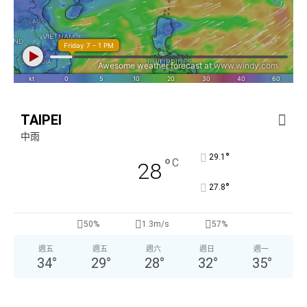
TAIPEI
中雨
°
29.1
°
C
28
°
27.8
50%
1.3m/s
57%
週五
週五
週六
週日
週一
34
°
29
°
28
°
32
°
35
°