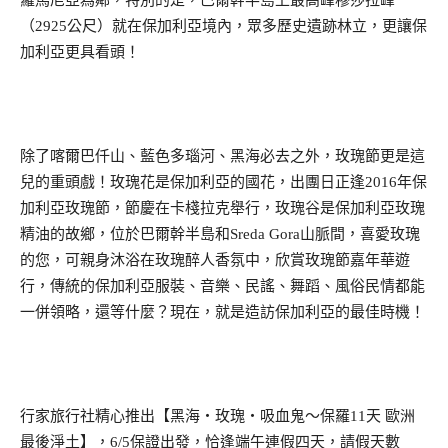
羅馬尼亞為鄰，特別的是，巴爾幹半島上最高峰穆莎拉峰
（
2925
公尺）就在保加利亞境內，眾多歷史遺跡林立，更讓保
加利亞更具看頭！
除了喀爾巴仟山、藍色多瑙河、黑海必去之外，玫瑰節更是這
兒的重頭戲！玫瑰花是保加利亞的國花，出團日正逢
2016
年保
加利亞玫瑰節，節慶在卡棧拉克舉行，玫瑰谷是保加利亞玫瑰
精油的故鄉，位於巴爾幹半島和
Sreda Gora
山脈間，喜愛玫瑰
的您，可親身沐浴在玫瑰醉人香氛中，欣賞玫瑰節嘉年華遊
行，傳統的保加利亞服裝、音樂、民謠、舞蹈、風俗民情都能
一併領略，還等什麼？現在，就是造訪保加利亞的最佳時機！
行家旅行社精心推出【黑海‧玫瑰‧吸血鬼～保羅
11
天 歐洲
最後淨土】，
6/5
保證出發，恰逢端午連假四天，請假天數