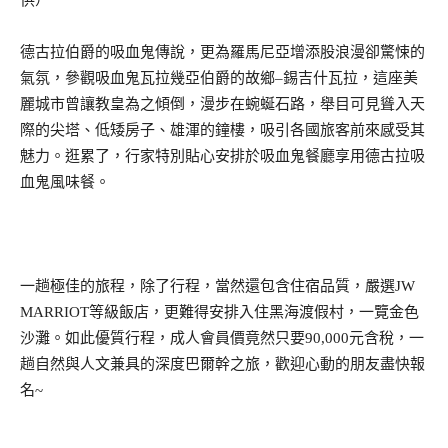
供）
德古拉伯爵的吸血鬼傳說，更為羅馬尼亞增添股浪漫卻驚悚的
氣氛，參觀吸血鬼瓦拉幾亞伯爵的故鄉
–
錫吉什瓦拉，這座美
麗城市曾讓教皇為之傾倒，漫步在蜿蜒石路，舉目可見聳入天
際的尖塔、低矮房子、雄渾的鐘樓，吸引各國旅客前來感受其
魅力。逛累了，行家特別貼心安排於吸血鬼餐廳享用德古拉吸
血鬼風味餐。
一趟極佳的旅程，除了行程，當然還包含住宿品質，嚴選
JW
MARRIOT
等級飯店，更難得安排入住黑海渡假村，一覽金色
沙灘。如此優質行程，成人會員價竟然只要
90,000
元含稅，一
趟自然與人文兼具的深度巴爾幹之旅，歡迎心動的朋友盡快報
名
~