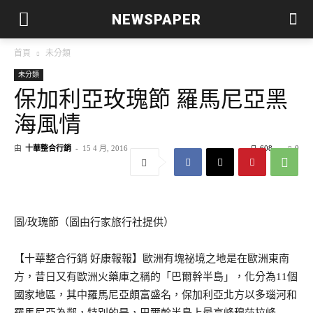
NEWSPAPER
首頁
未分類
未分類
保加利亞玫瑰節 羅馬尼亞黑
海風情
由
十華整合行銷
-
15 4 月, 2016
608
0
圖
/
玫瑰節（圖由行家旅行社提供）
【十華整合行銷 好康報報】歐洲有塊祕境之地是在歐洲東南
方，昔日又有歐洲火藥庫之稱的「巴爾幹半島」，化分為
11
個
國家地區，其中羅馬尼亞頗富盛名，保加利亞北方以多瑙河和