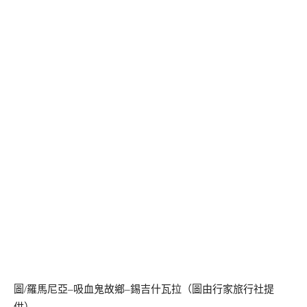
圖
/
羅馬尼亞
–
吸血鬼故鄉
–
錫吉什瓦拉（圖由行家旅行社提