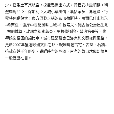
少，搭乘土耳其航空，採雙點進出方式，行程安排最順暢。精
選羅馬尼亞、保加利亞大城小鎮風情，囊括眾多世界遺產，行
程特色還包含：東方巴黎之稱的布加勒斯特、喀爾巴仟山珍珠
–
希奈亞、濃厚中世紀風味古城
–
布拉索夫、德古拉公爵出生地
–
布朗城堡、玫瑰之都索菲亞、里拉修道院、普洛第夫等。像
極誤闖德國的錫比烏，城市建築融合巴洛克和文藝復興風格，
更於
2007
年獲選歐洲文化之都，親觸每幢古宅、古堡、石牆
…
彷彿穿越千年歷史，跳躍時空的隔閡，古老的故事就像幻燈片
一般歷歷在目。