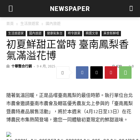
NEWSPAPER
首頁
生活旅遊家
國內旅遊
生活旅遊家
國內旅遊
健康氣象台
時令蔬果
精選文章
美食新鮮嚐
初夏鮮甜正當時 臺南鳳梨香
氣滿溢花博
由
十華整合行銷
-
9 4 月, 2025
629
0
隨著氣溫回暖，正是品嚐臺南鳳梨的最佳時節。執行單位台北
市農會邀請臺南市農會及轄區優秀農友北上參與的「臺南鳳梨
暨農特產品展售活動」，將於本週末（4月12日至13日）在花
博農民市集熱鬧登場，邀您一同體驗初夏限定的鮮甜滋味。