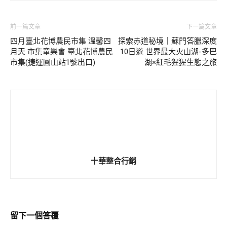
前一篇文章
下一篇文章
四月臺北花博農民市集 溫馨四
探索赤道秘境｜蘇門答臘深度
月天 市集童樂會 臺北花博農民
10日遊 世界最大火山湖-多巴
市集(捷運圓山站1號出口)
湖×紅毛猩猩生態之旅
十華整合行銷
留下一個答覆