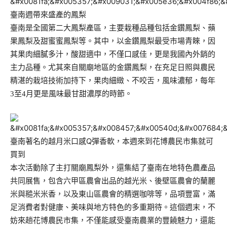
臺南週帶來盛產的鳳梨
臺南是全國第二大鳳梨產區，主要栽種品種包括金鑽鳳梨、蘋
果鳳梨及甜蜜蜜鳳梨等。其中，以金鑽鳳梨最受市場青睞，因
其果肉細膩多汁，酸甜適中，不僅口感佳，更是我國內外銷的
主力品種。尤其來自關廟地區的金鑽鳳梨，在充足日照與農民
精湛的栽培技術加持下，果肉細緻、不咬舌，風味濃郁，每年
3至4月更是風味最甘甜濃厚的時節。
臺南著名的越月米口感Q彈香軟，本週來到花博農民市集就可
買到
本次活動除了主打關廟鳳梨外，還集結了臺南在地特色農產品
共同展售，包含六甲區農會出品的越光米、後壁區農會的蘭麗
米與糙米米香，以及東山區農會的精選咖啡等，品項豐富，滿
足消費者對健康、美味與地方特色的多重期待。這個週末，不
妨來趟花博農民市集，不僅能感受臺南農業的豐饒魅力，還能