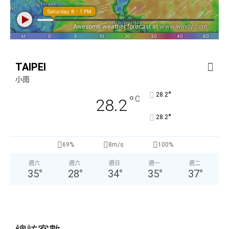
TAIPEI
小雨
°
28.2
°
C
28.2
°
28.2
69%
8m/s
100%
週六
週六
週日
週一
週二
35
°
28
°
34
°
35
°
37
°