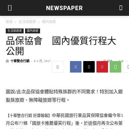
NEWSPAPER
首頁
生活旅遊家
國內旅遊
生活旅遊家
國內旅遊
品保協會 國內優質行程大
公開
由
十華整合行銷
-
8 3 月, 2017
550
0
圖說
此次品保協會體貼特殊族群的不同需求！特別加入銀
/
髮族旅遊、無障礙旅遊等行程。
中華民國旅行業品質保障協會繼今年
【十華整合行銷 好康報報】
1
月公布
條「國旅卡推薦優質行程」後，於這個月再次公布第
77