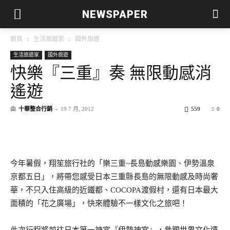
NEWSPAPER
首頁
生活旅遊家
國外旅遊
生活旅遊家
國外旅遊
快樂『三重』奏 無限動感消
遙遊
由
十華整合行銷
-
19 7 月, 2012
559
0
今年暑假，翔笙旅行社的「樂三重~長島動感樂園、伊勢溫泉
京都五日」，將帶您感受日本三重縣長島的無限動感及時尚奢
華，不只入住高級的近鐵都、COCOPA渡假村，還有日本最大
面積的「花之廣場」，快來體驗不一樣文化之旅吧！