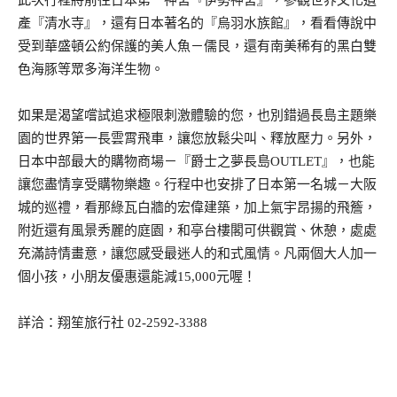
此次行程將前往日本第一神宮『伊勢神宮』，參觀世界文化遺
產『清水寺』，還有日本著名的『烏羽水族館』，看看傳說中
受到華盛頓公約保護的美人魚－儒艮，還有南美稀有的黑白雙
色海豚等眾多海洋生物。
如果是渴望嚐試追求極限刺激體驗的您，也別錯過長島主題樂
園的世界第一長雲霄飛車，讓您放鬆尖叫、釋放壓力。另外，
日本中部最大的購物商場－『爵士之夢長島OUTLET』，也能
讓您盡情享受購物樂趣。行程中也安排了日本第一名城－大阪
城的巡禮，看那綠瓦白牆的宏偉建築，加上氣宇昂揚的飛簷，
附近還有風景秀麗的庭園，和亭台樓閣可供觀賞、休憩，處處
充滿詩情畫意，讓您感受最迷人的和式風情。凡兩個大人加一
個小孩，小朋友優惠還能減15,000元喔！
詳洽：翔笙旅行社 02-2592-3388