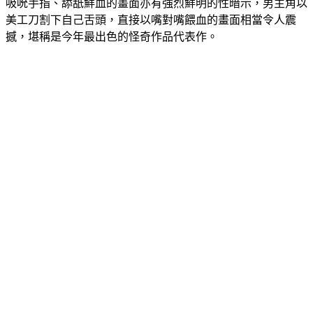
吸吮手指、舔舐鮮血的畫面亦有強烈鮮明的性暗示，男主角以
美工刀割下自己舌頭，直接以嘴對嘴餵血的畫面相當令人震
撼，堪稱是今年最出色的怪奇作品代表作。