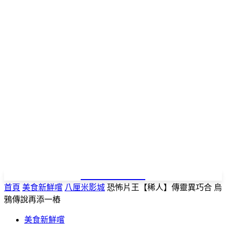
NEWSPAPER
首頁
美食新鮮嚐
八厘米影城
恐怖片王【稀人】傳靈異巧合 烏
鴉傳說再添一樁
美食新鮮嚐