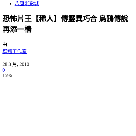
八厘米影城
恐怖片王【稀人】傳靈異巧合 烏鴉傳說
再添一樁
由
群體工作室
-
28 3 月, 2010
0
1596