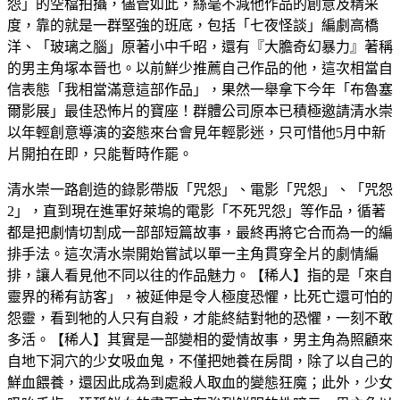
怨」的空檔拍攝，儘管如此，絲毫不減他作品的創意及精采
度，靠的就是一群堅強的班底，包括「七夜怪談」編劇高橋
洋、「玻璃之腦」原著小中千昭，還有『大膽奇幻暴力』著稱
的男主角塚本晉也。以前鮮少推薦自己作品的他，這次相當自
信表態「我相當滿意這部作品」，果然一舉拿下今年「布魯塞
爾影展」最佳恐怖片的寶座！群體公司原本已積極邀請清水崇
以年輕創意導演的姿態來台會見年輕影迷，只可惜他5月中新
片開拍在即，只能暫時作罷。
清水崇一路創造的錄影帶版「咒怨」、電影「咒怨」、「咒怨
2」，直到現在進軍好萊塢的電影「不死咒怨」等作品，循著
都是把劇情切割成一部部短篇故事，最終再將它合而為一的編
排手法。這次清水崇開始嘗試以單一主角貫穿全片的劇情編
排，讓人看見他不同以往的作品魅力。【稀人】指的是「來自
靈界的稀有訪客」，被延伸是令人極度恐懼，比死亡還可怕的
怨靈，看到牠的人只有自殺，才能終結對牠的恐懼，一刻不敢
多活。【稀人】其實是一部變相的愛情故事，男主角為照顧來
自地下洞穴的少女吸血鬼，不僅把她養在房間，除了以自己的
鮮血餵養，還因此成為到處殺人取血的變態狂魔；此外，少女