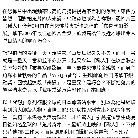
在恐怖片中出現頻率很高的烏鴉被視為不吉利的象徵，東西方
皆然，但對拍鬼片的人來說，烏鴉竟也成為吉祥物。恐怖片王
【稀人】今年3月甫在有恐怖片奧斯卡之稱的「布魯塞爾影
展」拿下2005年最佳恐怖片金獎，監製高橋洋最近才爆出令人
瞠目結舌的靈異巧合。
話說拍攝的最後一天，現場來了兩隻烏鴉久久不去，而且一呆
就是一整天，當初並不亦為意；結果今年【稀人】在以烏鴉為
獎座設計的「布魯塞爾影展」拿下最佳恐怖片金鴉獎，而男主
角塚本晉執導的作品「Vital」(暫譯：生死關頭)也同時拿下銀
鴉獎，回憶起這段「奇遇」，是靈異？是巧合？不斷拍鬼片的
導演清水崇只以「我相當滿意這部作品」來回應。
以「咒怨」系列征服全球的日本導演清水崇，別以為他是經驗
老到的大師級人物，實際上他只是以搞鬼創意出名的六年級
生，當初日本名導黑澤清就以「才華驚人」引薦這位學生成為
日後知名全球的「鬼片奇才」。最近將上映的【稀人】，不僅
只花他7個工作天，而且還是利用拍攝好萊塢電影「不死咒