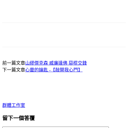
前一篇文章
山繆傑克森 威廉達佛 惡棍交鋒
下一篇文章
心靈的鑰匙 -【敲開我心門】
群體工作室
留下一個答覆