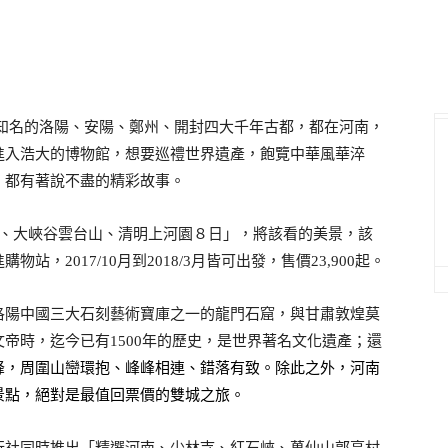
知名的洛陽、安陽、鄭州、開封四大千年古都，都在河南，
進入浩大的博物館，想要巡禮世界遺產，飽覽中華風華淬
，都有著說不盡的精彩故事。
、大峽谷雲台山、清明上河園８日」，將該看的美景，該
進購物站，
月到
月皆可出發，售價
起。
2017/10
2018/3
23,900
洛陽中國三大石刻藝術寶庫之一的龍門石窟，與甘肅敦煌莫
文帝時，迄今已有
年的歷史，是世界著名文化遺產；還
1500
峰，周圍山巒環抱、峰峰相連、錯落有致。除此之外，河南
景點，絕對是最值回票價的雙城之旅。
行社同時推出「精選河南、少林寺、紅石峽、萬仙山郭亮村