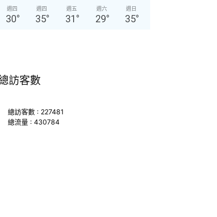
週四
週四
週五
週六
週日
30
°
35
°
31
°
29
°
35
°
總訪客數
總訪客數 : 227481
總流量 : 430784