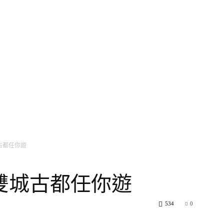
主播台
氣象小百科
生活旅遊家
健康氣象台
美
古都任你遊
雙城古都任你遊
534
0