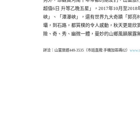
超值
日
升等乙晚五星」，
年
月至
6
2017
10
2018
峽」、「潭瀑峽」，還有世界九大奇蹟「郭亮
壩，到石路，都質樸的令人感動，秋天更是欣
險、奇、秀、幽微一體，曼妙的山鄉風韻展露
詳洽：山富旅遊
449-3535
（市話直撥
.
手機加區碼
02
）
www.t