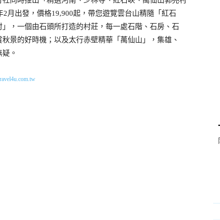
年
月出發，價格
起，帶您遊覽雲台山精隨「紅石
2
19,900
村」，一個由石頭所打造的村莊，每一處石階、石房、石
賞秋景的好時機；以及太行赤壁精華「萬仙山」，集雄、
無疑。
ravel4u.com.tw