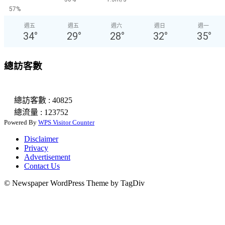
57%
週五
週五
週六
週日
週一
34
°
29
°
28
°
32
°
35
°
總訪客數
總訪客數 : 40825
總流量 : 123752
Powered By
WPS Visitor Counter
Disclaimer
Privacy
Advertisement
Contact Us
© Newspaper WordPress Theme by TagDiv