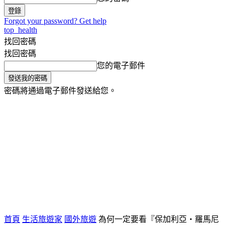
Forgot your password? Get help
top_health
找回密碼
找回密碼
您的電子郵件
密碼將通過電子郵件發送給您。
氣象小百科
生活旅遊家
健康
將軍主播台
首頁
生活旅遊家
國外旅遊
為何一定要看『保加利亞‧羅馬尼