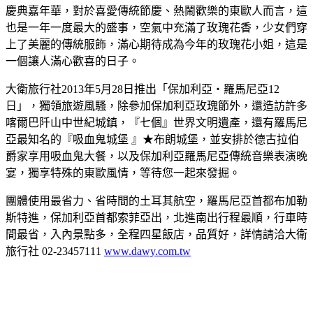
慶典嘉年華，對於喜愛傳統節慶、熱鬧歡樂的東歐人而言，這
也是一年一度最大的盛事，空氣中充滿了玫瑰花香，少女們穿
上了美麗的傳統服飾，滿心期待成為今年的玫瑰花小姐，這是
一個讓人滿心歡喜的日子。
大衛旅行社2013年5月28日推出「保加利亞‧羅馬尼亞12
日」，獨領旅遊風騷，除參加保加利亞玫瑰節外，還造訪許多
喀爾巴阡山中世紀城鎮，『七個』世界文明遺產，還有羅馬尼
亞最知名的『吸血鬼城堡 』★布朗城堡，並安排於德古拉伯
爵家享用吸血鬼大餐，以及保加利亞羅馬尼亞傳統音樂表演晚
宴，獨享特殊的東歐風情，等待您一起來發掘。
團體使用最省力、省時間的土耳其航空，羅馬尼亞首都布加勒
斯特進，保加利亞首都索菲亞出，北進南出行程最順，行車時
間最省，入內景點多，全程四星飯店，品質好，詳情請洽大衛
旅行社 02-23457111
www.dawy.com.tw