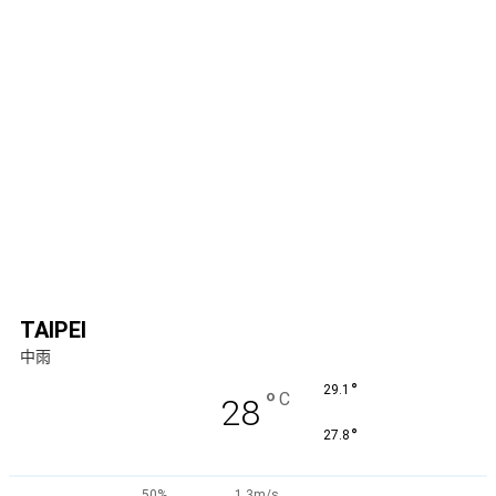
TAIPEI
中雨
°
29.1
°
C
28
°
27.8
50%
1.3m/s