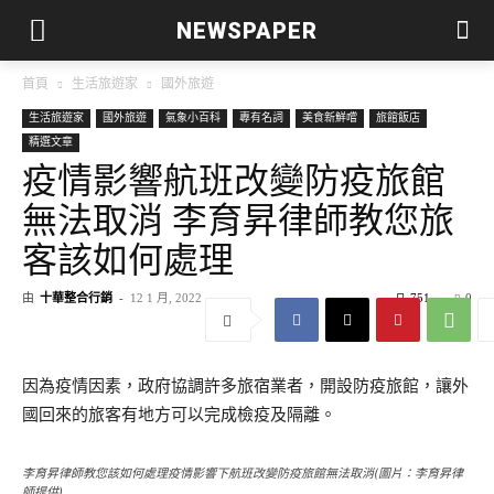
NEWSPAPER
首頁
生活旅遊家
國外旅遊
生活旅遊家
國外旅遊
氣象小百科
專有名詞
美食新鮮嚐
旅館飯店
精選文章
疫情影響航班改變防疫旅館
無法取消 李育昇律師教您旅
客該如何處理
由
十華整合行銷
-
12 1 月, 2022
751
0
因為疫情因素，政府協調許多旅宿業者，開設防疫旅館，讓外
國回來的旅客有地方可以完成檢疫及隔離。
李育昇律師教您該如何處理疫情影響下航班改變防疫旅館無法取消(圖片：李育昇律
師提供)