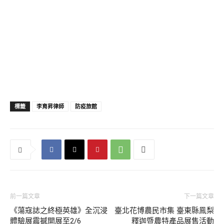
標籤
李育昇律師
防疫旅館
前一篇文章
下一篇文章
《蕩寇誌之終極英雄》全沉浸
臺北花博農民市集 臺東縣鳯梨
體驗展震撼開展至2/6
釋迦暨農特產品展售活動