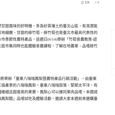
124
0
然甘甜風味的好時機，多為砂質壤土的臺北山區，有濕潤氣
質地細嫩、甘甜的綠竹筍，綠竹筍也是臺北市最具代表性的
季節性農特產品，這週日(6/14)舉辦「竹筍食農教育-認
在逛市集同時也能體驗食農課程，了解在地農業、品嚐綠竹
4)市集將舉辦「臺東八嗡嗡鳳梨暨農特產品行銷活動」，由臺東
正值產季的八嗡嗡鳳梨。臺東八嗡嗡部落，緊鄰太平洋，有
纖維細且甜度高的果實，鳳梨心可以連同果肉品嚐。本週成
嗡鳳梨醋」品嚐試吃及體驗活動，邀請大家本週前來選購臺