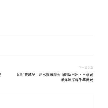
下一篇文章
花
印尼雙城記：泗水婆羅摩火山朝聖日出，日惹婆
羅浮屠探尋千年佛光