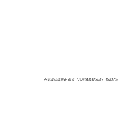
台東成功鎮農會 帶來「八嗡嗡鳳梨冰棒」品嚐試吃