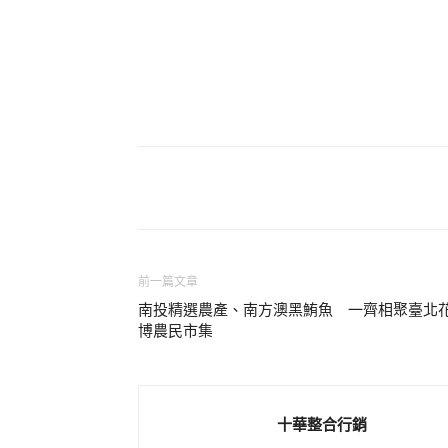
分享
前一篇文章
南投精選農產、南方澳黑鮪魚 一齊相聚臺北
博農民市集
十華整合行銷