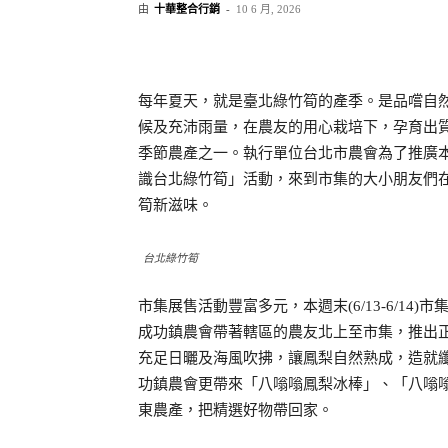
由
十華整合行銷
-
10 6 月, 2026
分享
每年夏天，就是臺北綠竹筍的產季。是品嚐自
候及充沛雨量，在農友的用心栽培下，孕育出
季節農產之一。執行單位台北市農會為了推廣本市
識台北綠竹筍」活動，來到市集的大小朋友們
筍新滋味。
台北綠竹筍
市集展售活動豐富多元，本週末(6/13-6/1
成功鎮農會帶著轄區的農友北上至市集，推出
充足日曬及海風吹拂，讓鳳梨自然熟成，造就
功鎮農會更帶來「八嗡嗡鳳梨冰棒」、「八嗡
東農產，把精選好物帶回家。