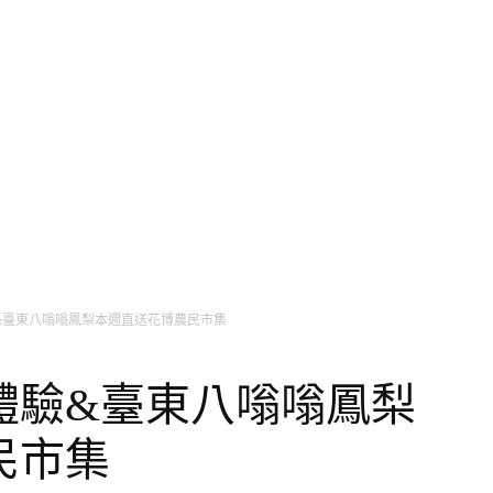
主播台
氣象小百科
生活旅遊家
健康氣象台
美
&臺東八嗡嗡鳳梨本週直送花博農民市集
體驗&臺東八嗡嗡鳳梨
民市集