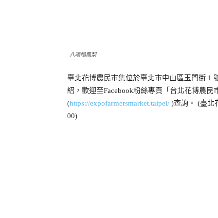
八嗡嗡鳳梨
臺北花博農民市集位於臺北市中山區玉門街 1 
紹，歡迎至Facebook粉絲專頁「台北花博
(
https://expofarmersmarket.taipei/
)查詢。 (臺
00)