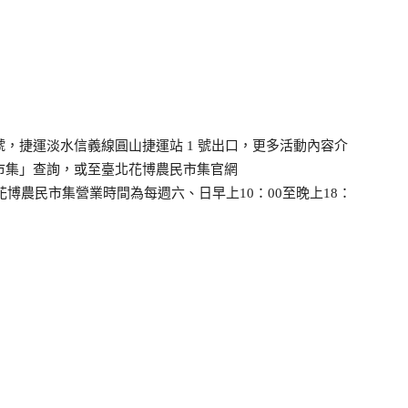
號，捷運淡水信義線圓山捷運站 1 號出口，更多活動內容介
農民市集」查詢，或至臺北花博農民市集官網
北花博農民市集營業時間為每週六、日早上10：00至晚上18：