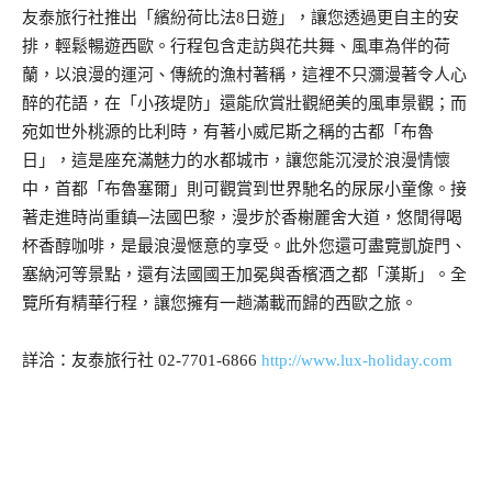
友泰旅行社推出「繽紛荷比法8日遊」，讓您透過更自主的安
排，輕鬆暢遊西歐。行程包含走訪與花共舞、風車為伴的荷
蘭，以浪漫的運河、傳統的漁村著稱，這裡不只瀰漫著令人心
醉的花語，在「小孩堤防」還能欣賞壯觀絕美的風車景觀；而
宛如世外桃源的比利時，有著小威尼斯之稱的古都「布魯
日」，這是座充滿魅力的水都城市，讓您能沉浸於浪漫情懷
中，首都「布魯塞爾」則可觀賞到世界馳名的尿尿小童像。接
著走進時尚重鎮─法國巴黎，漫步於香榭麗舍大道，悠閒得喝
杯香醇咖啡，是最浪漫愜意的享受。此外您還可盡覽凱旋門、
塞納河等景點，還有法國國王加冕與香檳酒之都「漢斯」。全
覽所有精華行程，讓您擁有一趟滿載而歸的西歐之旅。
詳洽：友泰旅行社 02-7701-6866
http://www.lux-holiday.com