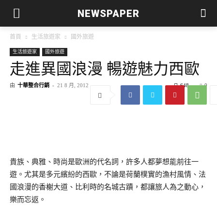
NEWSPAPER
首頁
生活旅遊家
國外旅遊
生活旅遊家
國外旅遊
走進異國浪漫 暢遊魅力西歐
由
十華整合行銷
-
21 8 月, 2012
648
0
貴族、典雅、時尚是歐洲的代名詞，許多人都夢想能前往一
遊。尤其是多元繽紛的西歐，不論是荷蘭樸實的漁村風情、法
國浪漫的香榭大道、比利時的名城古蹟，都讓旅人為之動心，
樂而忘返。