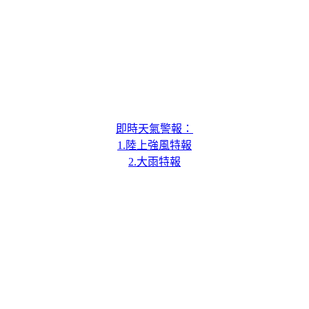
即時天氣警報：
1.陸上強風特報
2.大雨特報