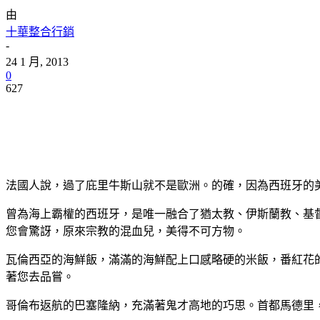
由
十華整合行銷
-
24 1 月, 2013
0
627
分享
法國人說，過了庇里牛斯山就不是歐洲。的確，因為西班牙的
曾為海上霸權的西班牙，是唯一融合了猶太教、伊斯蘭教、基督
您會驚訝，原來宗教的混血兒，美得不可方物。
瓦倫西亞的海鮮飯，滿滿的海鮮配上口感略硬的米飯，番紅花的
著您去品嘗。
哥倫布返航的巴塞隆納，充滿著鬼才高地的巧思。首都馬德里