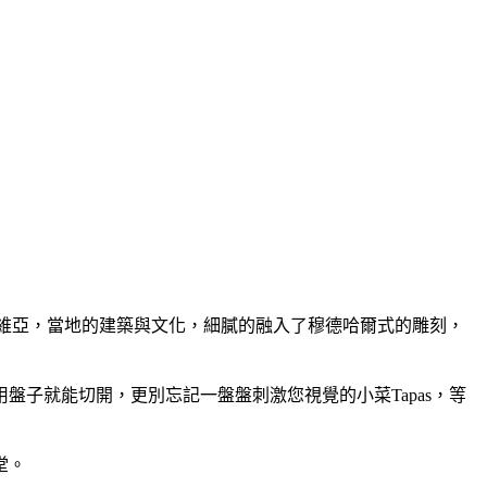
塞維亞，當地的建築與文化，細膩的融入了穆德哈爾式的雕刻，
子就能切開，更別忘記一盤盤刺激您視覺的小菜Tapas，等
堂。