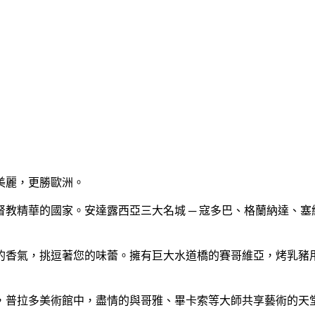
美麗，更勝歐洲。
教精華的國家。安達露西亞三大名城 ─ 寇多巴、格蘭納達、
香氣，挑逗著您的味蕾。擁有巨大水道橋的賽哥維亞，烤乳豬用盤
，普拉多美術館中，盡情的與哥雅、畢卡索等大師共享藝術的天