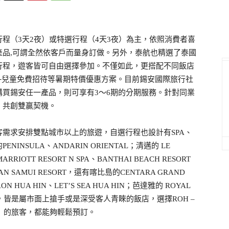
程（3天2夜）或特選行程（4天3夜）為主，依照消費者喜
產品,可謂全然依客戶而量身訂做。另外，泰航也精選了泰國
行程，遊客皆可自由選擇參加。不僅如此，更搭配不同飯店
案─兒童免費招待等暑期特價優惠方案。目前錫安國際旅行社
買錫安任一產品，則可享有3～6期的分期服務。針對同業
，共創雙贏契機。
需求安排雙點城市以上的旅遊，自選行程也設計有SPA、
SULA、ANDARIN ORIENTAL；清邁的 LE
RRIOTT RESORT N SPA、BANTHAI BEACH RESORT
AAN SAMUI RESORT，還有喀比島的CENTARA GRAND
N HUA HIN、LET’S SEA HUA HIN；芭達雅的 ROYAL
TAYA等等，皆是屬市面上搶手或是深受客人青睞的飯店，選擇ROH –
蘭花假期」的旅客，都能夠輕鬆預訂。