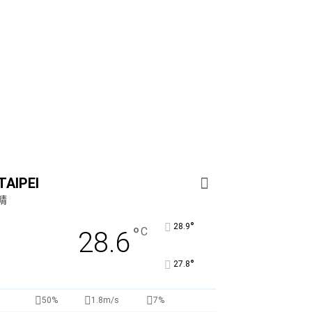
TAIPEI
晴
°
28.9
°
C
28.6
°
27.8
50%
1.8m/s
7%