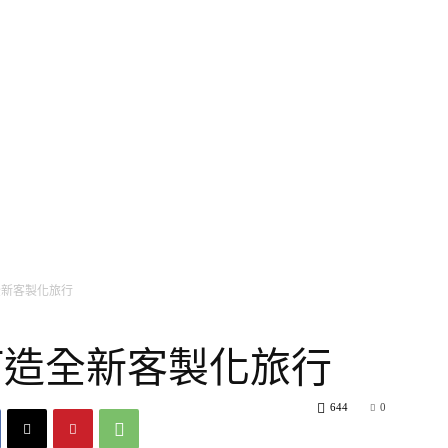
主播台
氣象小百科
生活旅遊家
健康氣象台
美
全新客製化旅行
 打造全新客製化旅行
644
0