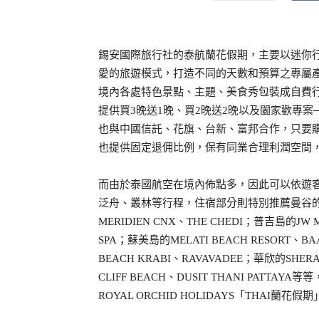
錫安國際旅行社的泰航蘭花假期，主要以迷你行
愛的旅遊模式，打造不同的天數和預算之專屬
境內各處特色景點、主題、美食秀包裝成自費
提供買3晚送1晚、買2晚送2晚以及闔家歡專
也與中國信託、花旗、台新、富邦合作，只要購
也提供固定退佣比例，保有同業合理利潤空間
而由於泰國航空在境內佈點多，因此可以依遊客
泛舟、叢林等行程，住宿部分則特別推薦曼谷的PENIN
MERIDIEN CNX、THE CHEDI；普吉島的JW MA
SPA；蘇美島的MELATI BEACH RESORT、B
BEACH KRABI、RAVAVADEE；華欣的SHERAO
CLIFF BEACH、DUSIT THANI PAT
ROYAL ORCHID HOLIDAYS「THAI