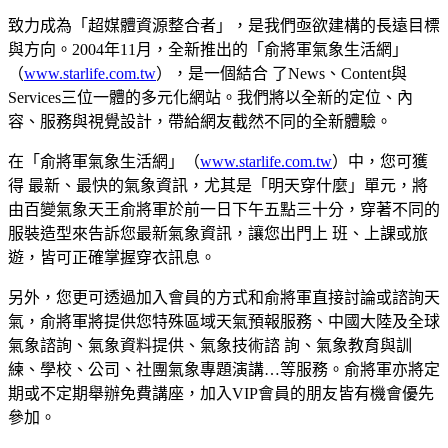
致力成為「超媒體資源整合者」，是我們亟欲建構的長遠目標
與方向。2004年11月，全新推出的「俞將軍氣象生活網」
（
www.starlife.com.tw
），是一個結合 了News、Content與
Services三位一體的多元化網站。我們將以全新的定位、內
容、服務與視覺設計，帶給網友截然不同的全新體驗。
在「俞將軍氣象生活網」（
www.starlife.com.tw
）中，您可獲
得 最新、最快的氣象資訊，尤其是「明天穿什麼」單元，將
由百變氣象天王俞將軍於前一日下午五點三十分，穿著不同的
服裝造型來告訴您最新氣象資訊，讓您出門上 班、上課或旅
遊，皆可正確掌握穿衣訊息。
另外，您更可透過加入會員的方式和俞將軍直接討論或諮詢天
氣，俞將軍將提供您特殊區域天氣預報服務、中國大陸及全球
氣象諮詢、氣象資料提供、氣象技術諮 詢、氣象教育與訓
練、學校、公司、社團氣象專題演講…等服務。俞將軍亦將定
期或不定期舉辦免費講座，加入VIP會員的朋友皆有機會優先
參加。