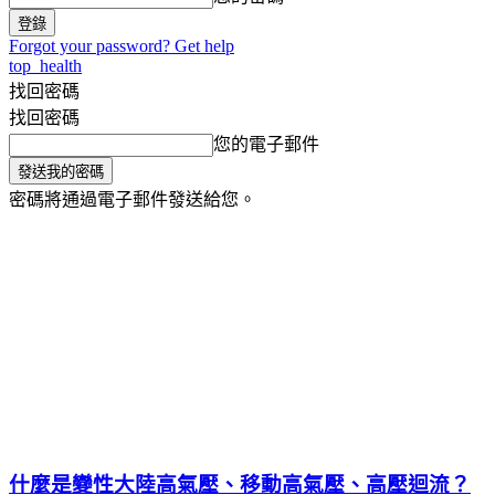
Forgot your password? Get help
top_health
找回密碼
找回密碼
您的電子郵件
密碼將通過電子郵件發送給您。
氣象小百科
生活旅遊家
健康
將軍主播台
什麼是變性大陸高氣壓、移動高氣壓、高壓迴流？