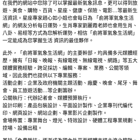
在我們的網站中您除了可以掌握最新氣象訊息，更可以得到旅
遊、美食、購物、百貨、星座、健康、保險、電影…等最新生
活資訊。星座專家趙心如小姐也會每日為 「俞將軍氣象生活
網」的網友分析每日運勢，生肖專家劉麗霞老師也會用生肖、
八卦、易經等方式為您解析運勢，相信「俞將軍氣象生活網」
一定能成為您掌握生活 資訊的最佳夥伴。
此外，「俞將軍氣象生活網」的主要幹部，均具備多元媒體經
歷，擁有「日報、晚報、有線電視、無線電視、網路」等五大
媒體實務經驗，跨足採訪、編輯、專案、 業務、公關等領
域，因此我們也提供以下專業服務：
活動企劃：企業及政府機關主題活動、廠慶、晚會、尾牙、舞
會、員工旅遊活動…等企劃籌辦。
公關執行：代辦記者會、媒體預算執行。
設計印刷：產品包裝設計、平面設計製作、企業專刊代編代
印、網頁設計、網站企劃、專業影片企劃製作。
會場佈置：專業舞台、燈光、特效設計、硬體工程專業規劃、
控場、設備出租。