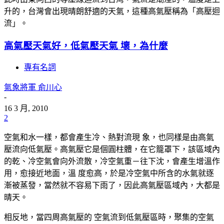
升的，台灣會出現晴朗舒適的天氣，這種高氣壓稱為「高壓迴
流」。
高氣壓天氣好，低氣壓天氣 壞，為什麼
專有名詞
氣象將軍 俞川心
-
16 3 月, 2010
2
空氣和水一樣，都會產生冷、熱對流現 象，也同樣是由高氣
壓流向低氣壓。高氣壓它是個圓柱體，在它籠罩下，該區域內
的乾、冷空氣會向外流散，冷空氣重－往下沈，會產生增溫作
用，愈接近地面，溫 度愈高，於是冷空氣中所含的水氣就逐
漸被蒸發，當然就不容易下雨了，因此高氣壓區域內，大都是
晴天。
相反地，當四周高氣壓的 空氣流到低氣壓區時，聚集的空氣