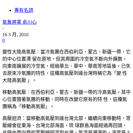
專有名詞
氣象將軍 俞川心
-
16 3 月, 2010
0
變性大陸高氣壓：當冷氣團在西伯利亞、蒙古、新疆一帶，它
的中心位置滯 留在原地，但其周圍的冷空氣不斷向外擴散，
向東南擴展的冷空氣，經過華北、華中、華南等地區後，已失
去原來冷氣團的特性，這種高氣壓到達台灣時稱它為「變 性
大陸高氣壓 」。
移動高氣壓：在西伯利亞、蒙古、新疆一帶的冷高氣壓，其中
心位置隨著氣團的移動，同時在改變它原有的特 性，這種氣
團稱為「移動高氣壓」。
高壓迴流：當移動高氣壓到達台灣北部，繼續向東移動時，等
壓線會從東海、台灣北部海面，琉 球群島海面經過再回頭，
此時由東向西的等壓線迴流到台灣，氣流是潮溼的，溫度是上