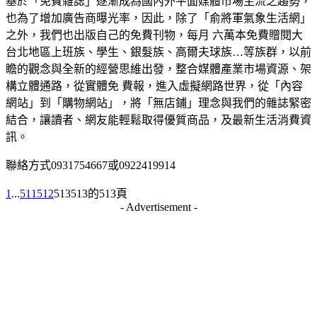
基於「免費雜誌」逐漸成為國內外平面媒體市場主流之趨勢，
也為了增加廣告商曝光率，因此，除了「俞將軍氣象生活網」
之外，我們也出版自己的免費刊物，每月 六萬本免費贈閱大
台北地區上班族、學生、銀髮族、高爾夫球族…等族群，以前
瞻的觀念與全新的經營思維出發，整合媒體產業市場資源、架
構立體通路，從實體免 費報，進入虛擬網路世界，從「內容
網站」到「購物網站」，將「無店鋪」理念與我們的雜誌緊密
結合，讓讀者、網友能輕鬆取得優質商品，及最新生活消費資
訊。
聯絡方式0931754667或0922419914
1
...
511
512
513
513的513頁
- Advertisement -