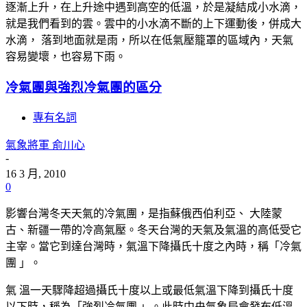
逐漸上升，在上升途中遇到高空的低溫，於是凝結成小水滴，
就是我們看到的雲。雲中的小水滴不斷的上下運動後，併成大
水滴， 落到地面就是雨，所以在低氣壓籠罩的區域內，天氣
容易變壞，也容易下雨。
冷氣團與強烈冷氣團的區分
專有名詞
氣象將軍 俞川心
-
16 3 月, 2010
0
影響台灣冬天天氣的冷氣團，是指蘇俄西伯利亞、 大陸蒙
古、新疆一帶的冷高氣壓。冬天台灣的天氣及氣溫的高低受它
主宰。當它到達台灣時，氣溫下降攝氏十度之內時，稱「冷氣
團 」。
氣 溫一天驟降超過攝氏十度以上或最低氣溫下降到攝氏十度
以下時，稱為「強烈冷氣團 」。此時中央氣象局會發布低溫