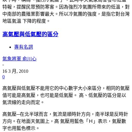
特報，提醒民眾預防寒害。因為強烈冷氣團所帶來的低溫，對
中南部的農殖業影響最大。所以冷氣團的強度，是指它對台灣
地區氣溫 下降的程度。
高氣壓與低氣壓的區分
專有名詞
氣象將軍 俞川心
-
16 3 月, 2010
0
高氣壓與低氣壓不能用它的中心數字大小來區分，相同的氣壓
值可能是高氣壓，也可能是低氣壓。 高、低氣壓的區分是以
氣流線的走向而定。
高氣壓─在北半球而言，氣流是順時針方向，南半球是反時針
方向。在地面天氣圖上，高 氣壓用藍色「Ｈ」表示，氣壓數
字也用藍色標示。