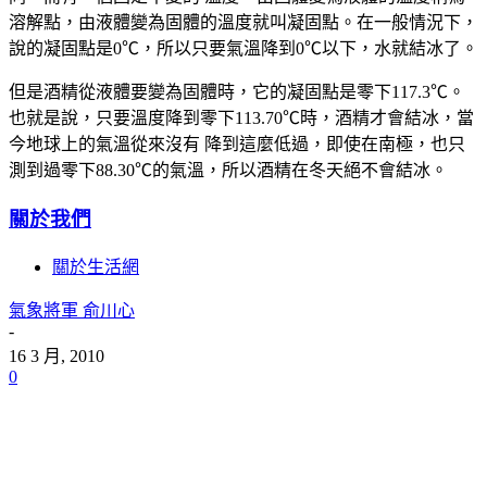
溶解點，由液體變為固體的溫度就叫凝固點。在一般情況下，
說的凝固點是
0℃
，所以只要氣溫降到
0℃
以下，水就結冰了。
但是酒精從液體要變為固體時，它的凝固點是
零下117.3℃
。
也就是說，只要溫度降到
零下113.70℃
時，酒精才會結冰，當
今地球上的氣溫從來沒有 降到這麼低過，即使在南極，也只
測到過
零下88.30℃
的氣溫，所以酒精在冬天絕不會結冰。
關於我們
關於生活網
氣象將軍 俞川心
-
16 3 月, 2010
0