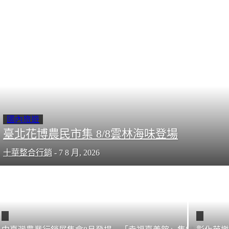
消
息
臺
北
花
博
農
民
市
集
8/8
雲
林
海
國內旅遊
味
臺北花博農民市集 8/8雲林海味登場
登
場
十華整合行銷
-
7 8 月, 2026