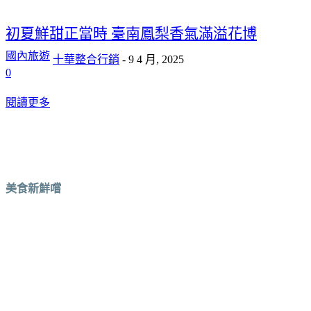
初夏鮮甜正當時 臺南鳳梨香氣滿溢花博
國內旅遊
十華整合行銷
-
9 4 月, 2025
0
閱讀更多
美食新鮮嚐