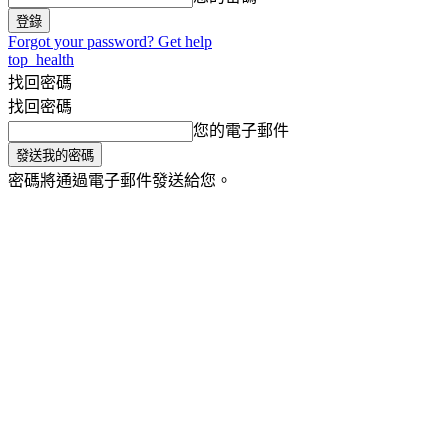
Forgot your password? Get help
top_health
找回密碼
找回密碼
您的電子郵件
密碼將通過電子郵件發送給您。
氣象小百科
生活旅遊家
健康
將軍主播台
最
新