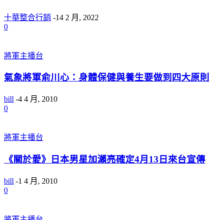
十華整合行銷
-
14 2 月, 2022
0
將軍主播台
氣象將軍俞川心：身體保健與養生要做到四大原則
bill
-
4 4 月, 2010
0
將軍主播台
《關於愛》日本男星加瀨亮確定4月13日來台宣傳
bill
-
1 4 月, 2010
0
將軍主播台