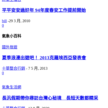
平平安安過好年 94年度春安工作提前開始
bill
-
29 3 月, 2010
0
氣象小百科
國外旅遊
夏季浪漫出遊吧！ 2013克羅埃西亞發表會
十華整合行銷
-
7 5 月, 2013
0
氣象生活網
長汎假期帶你尋訪台灣心秘境 長短天數都精采