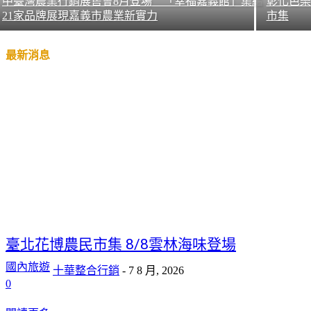
中臺灣農業行銷展售會8月登場 「幸福嘉義館」集結
彰化芭樂
21家品牌展現嘉義市農業新實力
市集
最新消息
臺北花博農民市集 8/8雲林海味登場
國內旅遊
十華整合行銷
-
7 8 月, 2026
0