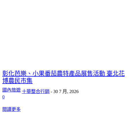
彰化芭樂、小果番茄農特產品展售活動 臺北花
博農民市集
國內旅遊
十華整合行銷
-
30 7 月, 2026
0
閱讀更多