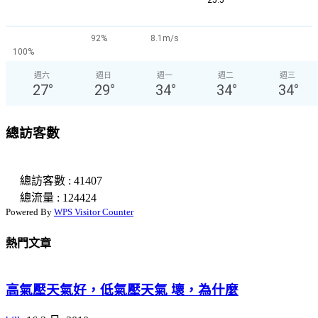
°
92%
8.1m/s
100%
週六
週日
週一
週二
週三
27
°
29
°
34
°
34
°
34
°
總訪客數
總訪客數 : 41407
總流量 : 124424
Powered By
WPS Visitor Counter
熱門文章
高氣壓天氣好，低氣壓天氣 壞，為什麼