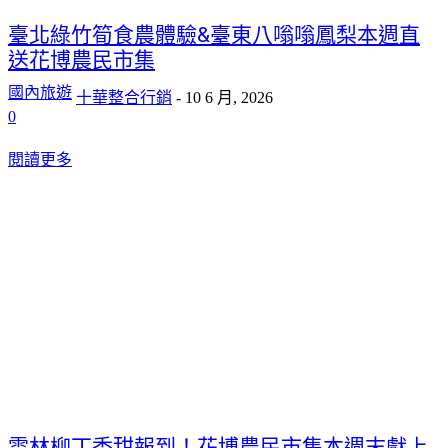
臺北綠竹筍食農體驗&臺東八嗡嗡鳳梨本週直
送花博農民市集
國內旅遊
十華整合行銷
-
10 6 月, 2026
0
閱讀更多
雲林柳丁香甜報到！花博農民市集本週末獻上