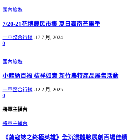
國內旅遊
7/20-21花博農民市集 夏日臺南芒果季
十華整合行銷
-
17 7 月, 2024
0
國內旅遊
小龍納百福 桔祥如意 新竹農特產品展售活動
十華整合行銷
-
12 2 月, 2025
0
將軍主播台
將軍主播台
《蕩寇誌之終極英雄》全沉浸體驗展創百場佳績