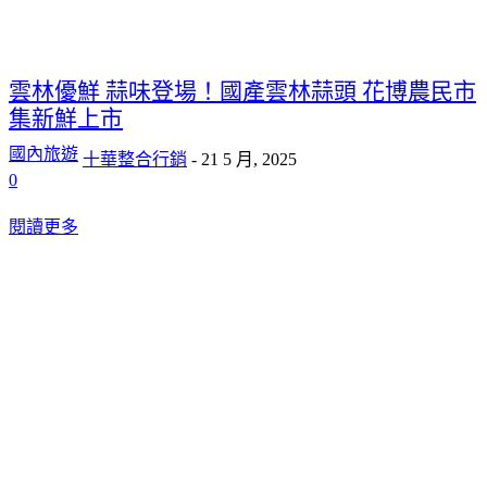
雲林優鮮 蒜味登場！國產雲林蒜頭 花博農民市
集新鮮上市
國內旅遊
十華整合行銷
-
21 5 月, 2025
0
閱讀更多