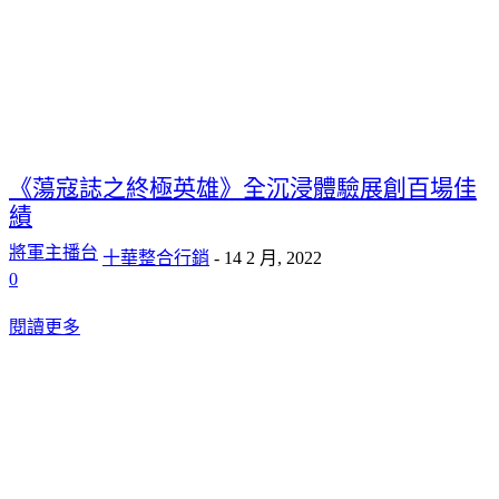
《蕩寇誌之終極英雄》全沉浸體驗展創百場佳
績
將軍主播台
十華整合行銷
-
14 2 月, 2022
0
閱讀更多