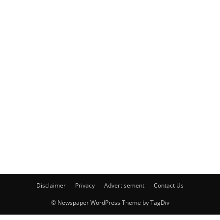
Disclaimer
Privacy
Advertisement
Contact Us
© Newspaper WordPress Theme by TagDiv