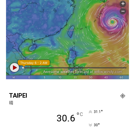
TAIPEI
晴
°
31.1
°
C
30.6
°
30