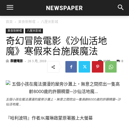
NEWSPAPER
首頁
美食新鮮嚐
八厘米影城
美食新鮮嚐
八厘米影城
奇幻冒險電影《沙仙活地
魔》寒假來台施展魔法
由
群體電影
-
28 3 月, 2010
1109
0
五個小孩在魔法瀰漫的屋旁沙灘上，無意之間挖出一隻高齡8000歲的許願精靈─沙
仙活地魔…
『哈利波特』作者JK羅琳啟蒙原著搬上大螢幕