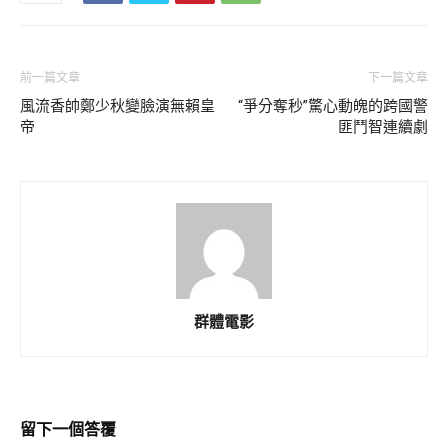
前一篇文章
下一篇文章
風流香帥鄭少秋變臉演無賴皇
“爭分奪秒”驚心動魄的跨國警
帝
匪鬥智連續劇
群體電影
留下一個答覆