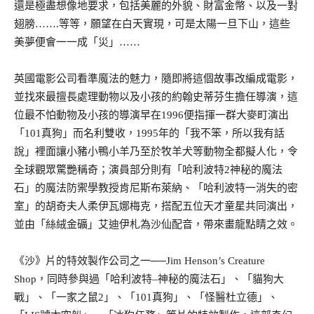
還是極盡想像地要求，包括美麗的外貌、財富金幣、以及一對
翅膀…….等等，願望在白天實現，可是太陽一旦下山，這些
美夢便會一一成「災」……
英國電影公司看準魔法的魅力，隨即將這個故事改編成電影，
並找來最擅長處理動物以及小孩的約翰史蒂芬生擔任導演，這
位最不怕動物及小孩的導演早在1996便指揮一群大麥町演出
「101真狗」而名利雙收，1995年的「我不笨，所以我有話
說」裡面讓小豬小鴨小羊乃至於牧羊犬等動物全都擬人化，令
全球觀眾驚艷稱奇；演員部分則有「哈利波特2神秘的魔法
石」的魔法防禦學教授肯尼斯布萊納、「哈利波特一消失的密
室」的胡奇夫人柔伊瓦娜梅克，搭配五位天才童星共同演出，
並由「絲絨金礦」艾迪伊札為沙仙配音，帶來畫龍點睛之效。
《沙》片的特效製作公司之一──Jim Henson’s Creature
Shop，同時參與過「哈利波特–神秘的魔法石」、「貓狗大
戰」、「一家之鼠2」、「101真狗」、「怪醫杜立德」、