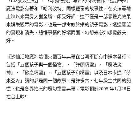
「LIS號太空船」、「冰狗任務」等片的特效製作。這部奇幻
魔法電影有著和「哈利波特」同樣豐富的故事性，在英法等地
上映以來票房大獲全勝，頗受好評，這不僅是一部靠聲光效果
來娛樂觀眾的電影，也是一部寓教於樂的親子電影，透過願望
的實現和消失，體悟事情的好壞兩面，幻想未必如想像般美
好。
《沙仙活地魔》這個英國百年典籍在台灣不斷有中譯本發行，
包括「五個孩子與一個怪物」、「許願精靈」、「魔法災
神」、「砂之精靈」、「五個孩子和精靈」以及日本卡通「莎
米亞咚」講的都是同一個故事，是許多六、七年級生共同的記
憶，也是各界推崇的魔幻童書典籍，電影預計2005 年1月28日
在台上映!!