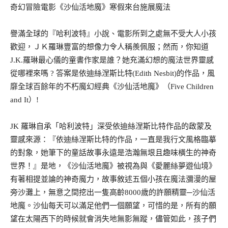
奇幻冒險電影《沙仙活地魔》寒假來台施展魔法
譽滿全球的『哈利波特』小說、電影所到之處無不受大人小孩
歡迎，ＪＫ羅琳豐富的想像力令人稱羨佩服；然而，你知道
J.K.羅琳最心儀的童書作家是誰？她充滿幻想的魔法世界靈感
從哪裡來嗎 ? 答案是依迪絲涅斯比特(Edith Nesbit)的作品，風
靡全球百餘年的不朽魔幻經典《沙仙活地魔》（Five Children
and It）!
JK 羅琳自承「哈利波特」深受依迪絲涅斯比特作品的啟蒙及
靈感來源：『依迪絲涅斯比特的作品，一直是我行文風格臨摹
的對象，她筆下的童話故事永遠是浩瀚無垠且趣味橫生的神奇
世界！』是地，《沙仙活地魔》被視為與《愛麗絲夢遊仙境》
有著相提並論的神奇魔力，故事敘述五個小孩在魔法瀰漫的屋
旁沙灘上，無意之間挖出一隻高齡8000歲的許願精靈─沙仙活
地魔。沙仙每天可以滿足他們一個願望，可惜的是，所有的願
望在太陽西下的時候就會消失地無影無蹤，儘管如此，孩子們