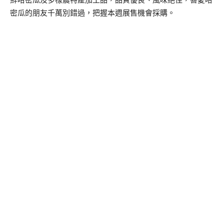
鮮哈密瓜及多樣農特產加工品，品質優良、風味絕佳，喜愛哈
密瓜的朋友千萬別錯過，把握本週展售機會採購。