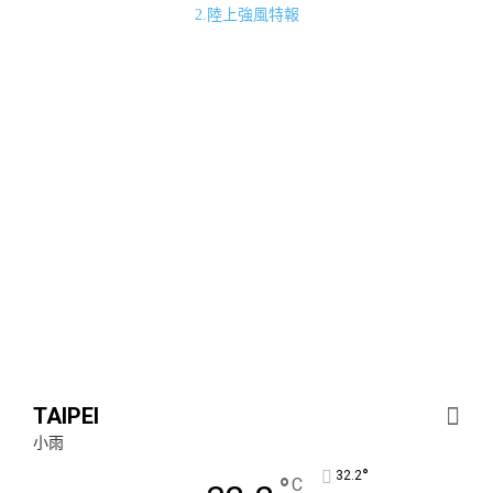
2.陸上強風特報
TAIPEI
小雨
°
32.2
°
C