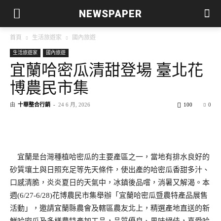
NEWSPAPER
首頁
生活旅遊家
國內旅遊
生活旅遊家
國內旅遊
宜蘭哈密瓜清甜登場 臺北花
博農民市集
由
十華整合行銷
-
24 6 月, 2026
100
0
宜蘭是台灣種植哈密瓜的主要產區之一，當地有排水良好的
砂質壤土與日照充足等先天條件，使出產的哈密瓜香甜多汁、
口感清脆，炎炎夏日的天氣中，冰鎮後品嚐，消暑又解渴。本
週(6/27-6/28)花博農民市集舉辦「宜蘭哈密瓜暨農特產品展售
活動」，邀請宜蘭縣農會及轄區農友北上，精選產地直送的新