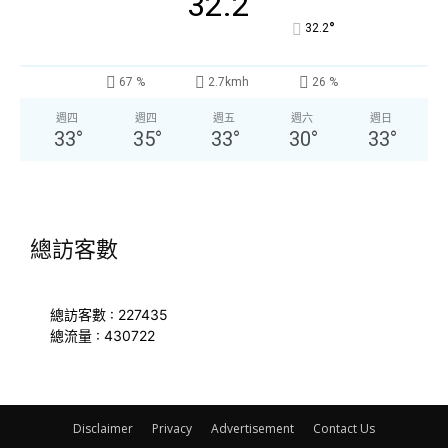
32.2
°
32.2
67 %
2.7kmh
26 %
週四
週四
週五
週六
週日
33
°
35
°
33
°
30
°
33
°
總訪客數
總訪客數 : 227435
總流量 : 430722
Disclaimer
Privacy
Advertisement
Contact Us