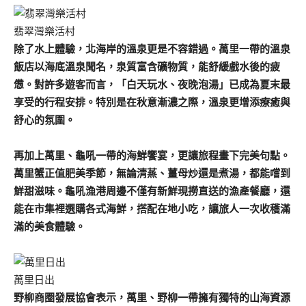
翡翠灣樂活村
除了水上體驗，北海岸的溫泉更是不容錯過。萬里一帶的溫泉
飯店以海底溫泉聞名，泉質富含礦物質，能舒緩戲水後的疲
憊。對許多遊客而言，「白天玩水、夜晚泡湯」已成為夏末最
享受的行程安排。特別是在秋意漸濃之際，溫泉更增添療癒與
舒心的氛圍。
再加上萬里、龜吼一帶的海鮮饗宴，更讓旅程畫下完美句點。
萬里蟹正值肥美季節，無論清蒸、薑母炒還是煮湯，都能嚐到
鮮甜滋味。龜吼漁港周邊不僅有新鮮現撈直送的漁產餐廳，還
能在市集裡選購各式海鮮，搭配在地小吃，讓旅人一次收穫滿
滿的美食體驗。
萬里日出
野柳商圈發展協會表示，萬里、野柳一帶擁有獨特的山海資源