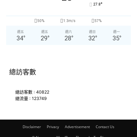
°
27.8
50%
1.3m/s
57%
週五
週五
週六
週日
週一
34
°
29
°
28
°
32
°
35
°
總訪客數
總訪客數 : 40822
總流量 : 123749
Disclaimer
Privacy
Advertisement
Contact Us