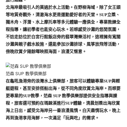
北海岸最吸引人的莫過於水上活動。在野柳海域，除了女王頭
等地質奇觀外，清澈海水更是運動愛好者的天堂。SUP立槳、
獨木舟、浮潛、水上摩托車等多元體驗一應俱全，專業教練全
程指導，讓初學者也能安心玩水。若想感受沙灘的悠閒氛圍，
不妨走訪位於白宮行館飯店旁的翡翠灣樂活村，這裡擁有寬闊
沙灘與親子戲水設施，還能參加沙灘排球、風箏放飛等活動，
傍晚欣賞夕陽餘暉映照海面，浪漫又愜意。
范森 SUP 教學俱樂部
在龜吼漁港旁的浪灣水上俱樂部，旅客可以體驗專業SUP與輕
艇遊程，甚至安排搭船出海，從不同角度欣賞北海岸。而想要
更專業的SUP教學，范森 SUP 教學俱樂部提供安全指導與課
程，旅客還可預約在瑪鋉溪進行SUP體驗，清晨划槳出海欣賞
海上日出，感受北海岸另一番浪漫風情。白天盡情玩水，晚上
再到漁港享用海鮮，一次滿足「玩與吃」的需求。