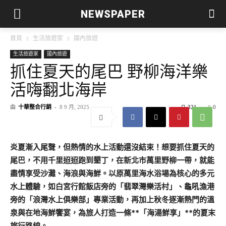
NEWSPAPER
首頁
生活旅遊家
國內旅遊
生活旅遊家
國內旅遊
抓住夏天的尾巴 野柳海洋樂
活嗨翻北海岸
由
十華整合行銷
-
8 9 月, 2025
321
0
炎夏漸入尾聲，但熱情的水上活動還沒結束！想要抓住夏天的
尾巴，不用千里迢迢跑到墾丁，在新北市萬里野柳一帶，就能
盡情享受沙灘、海浪與海鮮。以原萬里海水浴場為核心的多元
水上體驗，如白宮行館飯店旁的「翡翠灣樂活村」、龜吼漁港
旁的「浪灣水上俱樂部」專業活動，再加上秋冬逐漸熱門的溫
泉與在地海鮮饗宴，為旅人打造一條**「海湯鮮享」**的夏末
旅行路線。