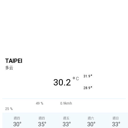
TAIPEI
多云
°
31.9
°
C
30.2
°
28.9
49 %
0.9kmh
25 %
週四
週四
週五
週六
週日
30
°
35
°
33
°
30
°
33
°