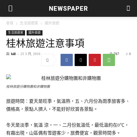
NEWSPAPER
首頁
生活旅遊家
國外旅遊
生活旅遊家
國外旅遊
桂林旅遊注意事項
由
bill
-
25 3 月, 2010
767
0
桂林旅遊分購物團和非購物團
旅遊時間：夏天是旺季，氣溫熱，五、六月份為雨季旅客多、
價格高，景點人擠人，不能好好欣賞各景點。
冬天是淡季，氣溫 涼，一、二月份氣溫低，最低溫約在0℃，
有霜出現，山區偶有雪遊客少，旅費便宜，觀景時間多。