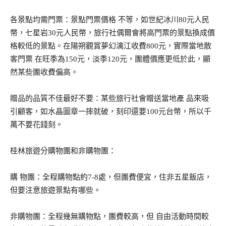
各景點均需門票：景點門票價格 不等，如世紀冰川80元人民
幣，七星岩30元人民幣，旅行社偶爾會將高門票的景點換成價
格較低的景點。在陽朔觀賞夢幻漓江收費800元，實際當地散
客門票 在旺季為150元，淡季120元，團體價應更低於此，顯
然某些團收費偏高。
贈品的品質不佳最好不要：某些旅行社會贈送當地產 品來吸
引顧客，如水晶圖章一摔就破，刻印還要100元台幣，所以千
萬不要花錢刻。
桂林旅遊分購物團和非購物團：
購 物團：全程購物點約7-8處，但團費便宜，住非五星飯店，
但要注意旅遊景點有哪些。
非購物團：全程幾無購物點，團費較高，但 自由活動時間較