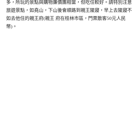
多，所玩的景點與購物廉價團相當，但吃住較好。請特別注意
旅遊景點，如堯山，下山後會順路到親王陵寢，早上去陵寢不
如去他住的親王府(親王 府在桂林市區，門票散客50元人民
幣)。