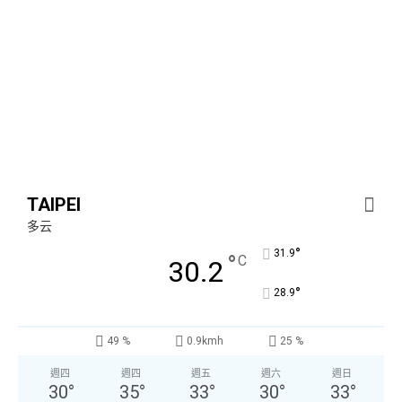
TAIPEI
多云
°
31.9
°
C
30.2
°
28.9
49 %
0.9kmh
25 %
週四
週四
週五
週六
週日
30
°
35
°
33
°
30
°
33
°