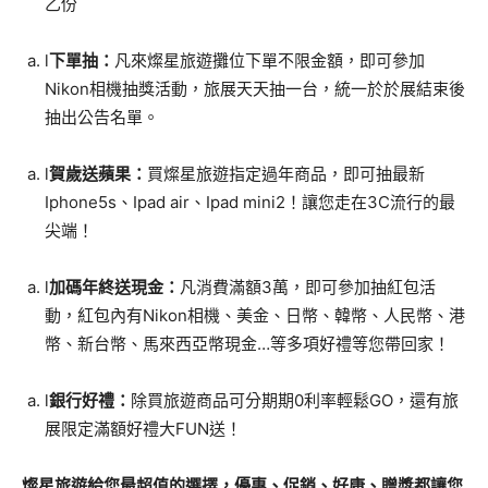
乙份
l
下單抽：
凡來燦星旅遊攤位下單不限金額，即可參加
Nikon相機抽獎活動，旅展天天抽一台，統一於於展結束後
抽出公告名單。
l
賀歲送蘋果：
買燦星旅遊指定過年商品，即可抽最新
Iphone5s、Ipad air、Ipad mini2！讓您走在
3C
流行的最
尖端！
l
加碼年終送現金：
凡消費滿額3萬，即可參加抽紅包活
動，紅包內有Nikon相機、美金、日幣、韓幣、人民幣、港
幣、新台幣、馬來西亞幣現金…等多項好禮等您帶回家！
l
銀行好禮：
除買旅遊商品可分期
期0利率輕鬆GO，還有旅
展限定滿額好禮大FUN送！
燦星旅遊給您最超值的選擇，優惠、促銷、好康、贈獎都讓您