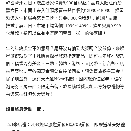
韓國濟州四日，燦星獨家僅賣8,900含稅起；品味大陸江南螃
蟹六日，市面上未入住頂級喜來登售價約12999~15999，燦星
領您入住頂級喜來登三晚，只要8,900含稅起；到澳門豪賭一
把試手氣四日，市場平均售價11999~14999，燦星只賣9,999
含稅起，還可以享有水舞間門票買一送一的優惠喔！
年的年終獎金不如意嗎？尾牙沒有抽到大獎嗎？沒關係，來燦
星旅遊就對了！凡購買燦星旅遊指定商品，即可抽年終福袋乙
個，福袋內有美金、日幣、韓幣、港幣、人民幣、新台幣、馬
來西亞幣…等各國現金讓您直接帶回家，讓您買旅遊拿現金！
除了現金外，還有天天抽Nikon相機、國內旅遊住宿券、暖冬
泡湯券、馬來西亞限定布偶、韓國精緻餐具組…等好康禮物等
著您來抽紅包領大獎喔！
燦星旅展活動一覽：
l
來店禮：
凡來燦星旅遊攤位B區609攤位，即贈送精美好禮