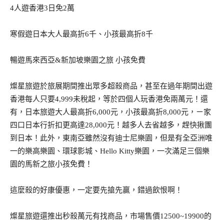
4人遊香港3日免2萬
寒假遊日本大人最高折6千、小孩最高折8千
暢遊馬來西亞&新加坡樂園之旅 小孩免費
燦星旅遊於旅展期間推出眾多超殺商品，甚至在過年期間出遊
香港每人只要4,999未稅起，等於四個人玩香港免兩萬元！還
有，日本旅遊大人最高折6,000元，小孩最高折8,000元，ㄧ家
四口日本行折扣更高達28,000元！越多人去省越多，趕快揪團
到日本！此外，東南亞雖然沒有迪士尼樂園，但是有全亞洲唯
一的樂高樂園、環球影城、Hello Kitty樂園，一次滿足三個樂
園的馬新之旅小孩免費！
這麼殺的好康優惠，一定要先搶先贏，錯過飲恨啊！
燦星旅遊還推出秒殺萬元有找商品，市場售價12500~19900的