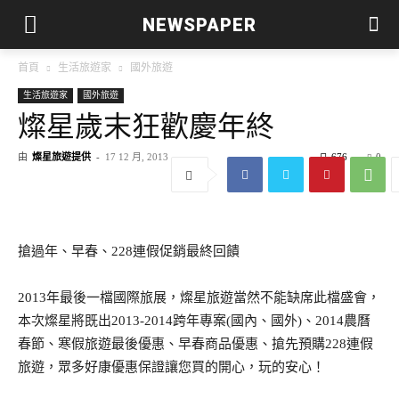
NEWSPAPER
首頁
生活旅遊家
國外旅遊
生活旅遊家
國外旅遊
燦星歲末狂歡慶年終
由
燦星旅遊提供
-
17 12 月, 2013
676
0
搶過年、早春、228連假促銷最終回饋
2013年最後一檔國際旅展，燦星旅遊當然不能缺席此檔盛會，
本次燦星將既出2013-2014跨年專案(國內、國外)、2014農曆
春節、寒假旅遊最後優惠、早春商品優惠、搶先預購228連假
旅遊，眾多好康優惠保證讓您買的開心，玩的安心！