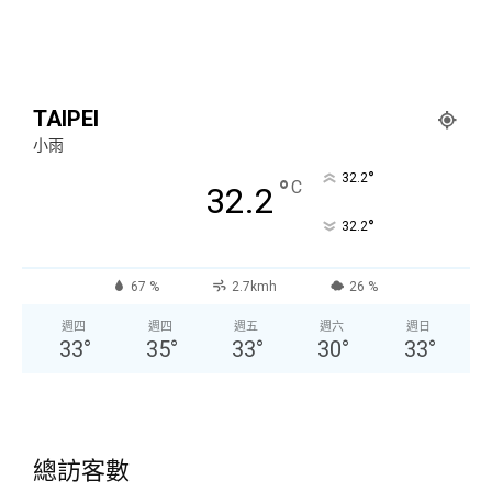
TAIPEI
小雨
°
32.2
°
C
32.2
°
32.2
67 %
2.7kmh
26 %
週四
週四
週五
週六
週日
33
°
35
°
33
°
30
°
33
°
總訪客數