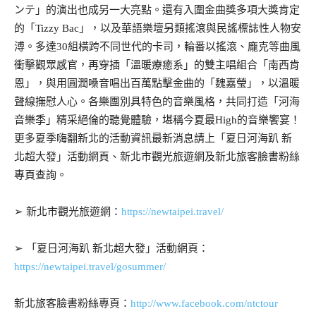
ンテ」的演出也成另一大亮點。還有入圍金曲獎多項大獎肯定
的「Tizzy Bac」，以及華語樂壇另類搖滾與民謠標誌性人物安
溥。多達30組橫跨不同世代的卡司，輪番以搖滾、龐克等曲風
衝擊觀眾感官，再穿插「溫暖療癒系」的雙主唱組合「南西肯
恩」，與用圓潤嗓音唱出百萬點擊金曲的「魏嘉瑩」，以溫暖
聲線撫慰人心。各樂團別具特色的音樂風格，共同打造「河海
音樂季」精采絕倫的聽覺體驗，堪稱今夏最High的音樂饗宴！
更多夏季嗨翻新北的活動資訊最新消息請上「夏日河海趴 新
北超大發」活動網頁、新北市觀光旅遊網及新北旅客臉書粉絲
專頁查詢。
➢ 新北市觀光旅遊網：
https://newtaipei.travel/
➢ 「夏日河海趴 新北超大發」活動網頁：
https://newtaipei.travel/gosummer/
新北旅客臉書粉絲專頁：
http://www.facebook.com/ntctour