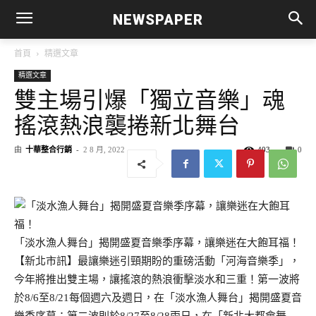
NEWSPAPER
首頁
精選文章
精選文章
雙主場引爆「獨立音樂」魂
搖滾熱浪襲捲新北舞台
由
十華整合行銷
-
2 8 月, 2022
403
0
「淡水漁人舞台」揭開盛夏音樂季序幕，讓樂迷在大飽耳福！
【新北市訊】最讓樂迷引頸期盼的重磅活動「河海音樂季」，
今年將推出雙主場，讓搖滾的熱浪衝擊淡水和三重！第一波將
於8/6至8/21每個週六及週日，在「淡水漁人舞台」揭開盛夏音