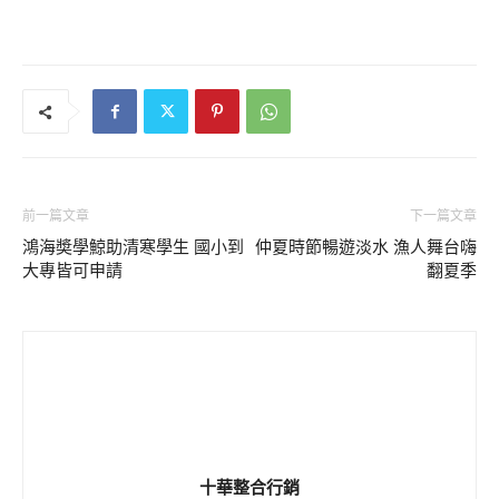
前一篇文章
下一篇文章
鴻海奬學鯨助清寒學生 國小到
仲夏時節暢遊淡水 漁人舞台嗨
大專皆可申請
翻夏季
十華整合行銷