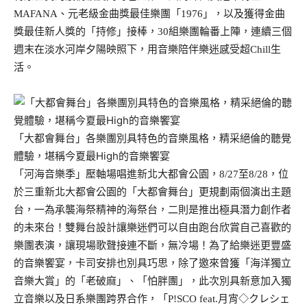
MAFANA、元老級金曲獎最佳樂團「1976」，以及獲得金曲
獎最佳新人獎的「持修」接棒，30組樂團輪番上陣，連續三個
週末在淡水河岸夕陽映照下，用音樂陪伴樂迷感受超Chill生
活。
「大都會舞台」各樂團別具特色的音樂風格，精采絕倫的聽覺
體驗，堪稱今夏最High的音樂饗宴
「河海音樂季」壓軸場唱進新北大都會公園，8/27至8/28，位
於三重新北大都會公園的「大都會舞台」更規劃兩個演出主題
台，一為承襲海祭精神的海祭台，二則是推出極具潛力創作者
的未來台！雙舞台設計讓樂迷們可以自由跑台欣賞自己喜歡的
樂團表演，讓現場歌聲接連不斷，無冷場！為了給樂迷更豐盛
的音樂饗宴，卡司安排也別具巧思，除了邀來曾獲「海洋獨立
音樂大賞」的「老破麻」、「怕胖團」，此次別具新意加入獨
立音樂以及日系樂團跨界合作，「P!SCO feat.月宵◇クレシェ