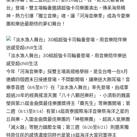
樂季序幕；第二波則於8/27至8/28兩日，在「新北大都會舞
台」登場，雙主場輪番邀請超強卡司樂團演出，傳承海祭精
神，熱力引爆「獨立音樂」魂，讓「河海音樂季」成為今夏樂
團和樂迷最期待的夢幻舞台！​
「淡水漁人舞台」30組超強卡司輪番登場，用音樂陪伴樂迷
感受超chill生活
今年「河海音樂季」採雙主場高規格舉辦，是全台唯一在8月
連續四個週末日接連登場，不間斷開唱，讓樂迷大飽耳福！音
樂季首週（8/6至8/7）在「淡水漁人舞台」率先登場，由成軍
超過20年的經典搖滾天團「八十八顆芭樂籽」、小清新的魏嘉
瑩與第25屆金曲獎最佳樂團獎得主「麋先生」等樂團開場；第
二週（8/13至8/14）有第14屆貢寮國際海洋音樂祭海洋之星的
丘與樂、入圍金曲獎最佳樂團的「神棍樂團」、超高人氣樂團
「滅火器」等魅力鎮壓全場；第三週（8/20至8/21）則邀來獨
特原住民的感情濃度同時也是第18屆海洋大賞冠軍得主