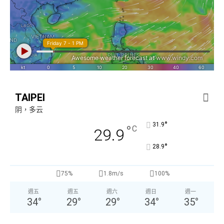
TAIPEI
阴，多云
°
31.9
°
C
29.9
°
28.9
75%
1.8m/s
100%
週五
週五
週六
週日
週一
34
°
29
°
29
°
34
°
35
°