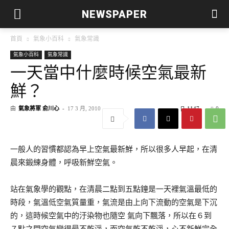
NEWSPAPER
首頁
氣象小百科
氣象常識
氣象小百科
氣象常識
一天當中什麼時候空氣最新
鮮？
由
氣象將軍 俞川心
-
17 3 月, 2010
1147
0
一般人的習慣都認為早上空氣最新鮮，所以很多人早起，在清
晨來鍛練身體，呼吸新鮮空氣。
站在氣象學的觀點，在清晨二點到五點鐘是一天裡氣溫最低的
時段，氣溫低空氣質量重，氣流是由上向下流動的空氣是下沉
的，這時候空氣中的汙染物也隨空 氣向下飄落，所以在６到