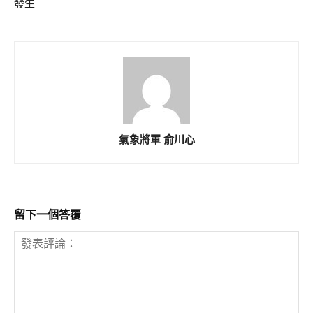
發生
氣象將軍 俞川心
留下一個答覆