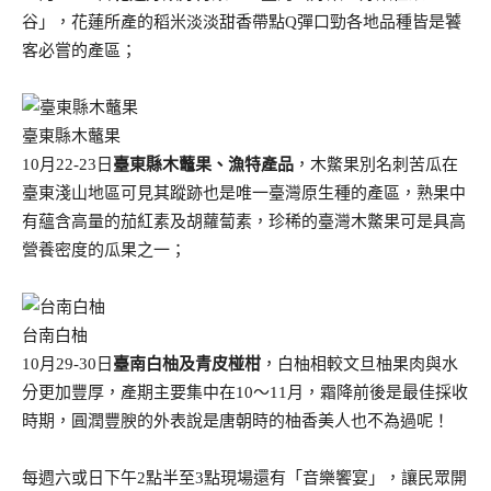
谷」，花蓮所產的稻米淡淡甜香帶點Q彈口勁各地品種皆是饕
客必嘗的產區；
臺東縣木虌果
10月22-23日
臺東縣木虌果、漁特產品
，木鱉果別名刺苦瓜在
臺東淺山地區可見其蹤跡也是唯一臺灣原生種的產區，熟果中
有蘊含高量的茄紅素及胡蘿蔔素，珍稀的臺灣木鱉果可是具高
營養密度的瓜果之一；
台南白柚
10月29-30日
臺南白柚及青皮椪柑
，白柚相較文旦柚果肉與水
分更加豐厚，產期主要集中在10～11月，霜降前後是最佳採收
時期，圓潤豐腴的外表說是唐朝時的柚香美人也不為過呢！
每週六或日下午2點半至3點現場還有「音樂饗宴」，讓民眾開