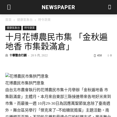
NEWSPAPER
首頁
健康氣象台
時令蔬果
健康氣象台
時令蔬果
十月花博農民市集 「金秋遍
地香 市集穀滿倉」
由
十華整合行銷
-
28 9 月, 2022
450
0
花博農民市集拱門意象
由台北市農會執行的花博農民市集十月舉辦「金秋遍地香 市
集穀滿倉」主體月。本月來自東部三縣接連帶來各地好米來到
市集，而最後一週 10月29-30日為因應萬聖節氣息除了臺南週
外，舞台區另舉行「傑克來了~不給糖就搗蛋」主題活動，南