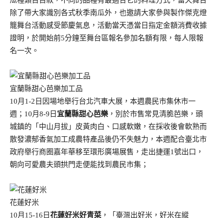
瓜種類百百款，不同的品種有最適合它的料理方式，當天舞台
除了帶大家識別各式秋季南瓜外，也邀請大家參與製作傑克燈
籠舞台活動感受節慶氣息，活動當天憑當日指定金額消費收據
證明，於開始前5分鐘至舞台區報名參加名額有限，每人限報
名一次。
宜蘭縣甜心芭樂加工品
10月1-2日因場地舉行台北汽車大展，本週農民市集休市一
週；10月8-9日
宜蘭縣甜心芭樂
，別於市售常見清脆芭樂，頭
城鎮的「中山月拔」皮黃肉白、口感軟嫩，在採收後會軟熟而
散發濃郁香氣加工成農特產品後仍不失魅力，本週配合臺北市
政府舉行商圈嘉年華移至環形廣場展售，走出捷運1號出口，
朝向可愛農夫頭拱門走便能找到農民市集；
花蓮好米
10月15-16日
花蓮好米好青菜
，「臺灣出好米，好米在縱