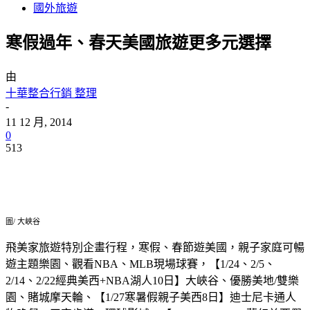
國外旅遊
寒假過年、春天美國旅遊更多元選擇
由
十華整合行銷 整理
-
11 12 月, 2014
0
513
圖/ 大峽谷
飛美家旅遊特別企畫行程，寒假、春節遊美國，親子家庭可暢
遊主題樂園、觀看NBA、MLB現場球賽，【1/24、2/5、
2/14、2/22經典美西+NBA湖人10日】大峽谷、優勝美地/雙樂
園、賭城摩天輪、【1/27寒暑假親子美西8日】迪士尼卡通人