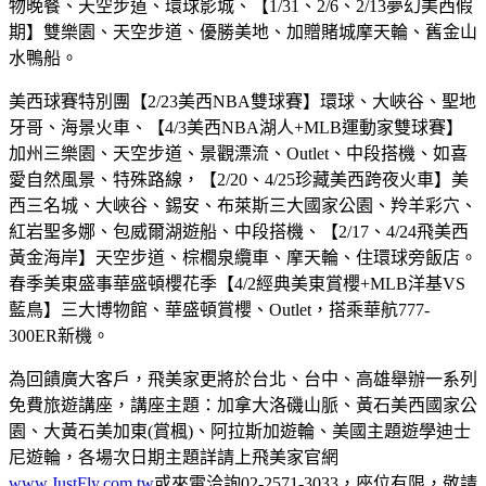
物晚餐、天空步道、環球影城、【1/31、2/6、2/13夢幻美西假
期】雙樂園、天空步道、優勝美地、加贈賭城摩天輪、舊金山
水鴨船。
美西球賽特別團【2/23美西NBA雙球賽】環球、大峽谷、聖地
牙哥、海景火車、【4/3美西NBA湖人+MLB運動家雙球賽】
加州三樂園、天空步道、景觀漂流、Outlet、中段搭機、如喜
愛自然風景、特殊路線，【2/20、4/25珍藏美西跨夜火車】美
西三名城、大峽谷、錫安、布萊斯三大國家公園、羚羊彩穴、
紅岩聖多娜、包威爾湖遊船、中段搭機、【2/17、4/24飛美西
黃金海岸】天空步道、棕櫚泉纜車、摩天輪、住環球旁飯店。
春季美東盛事華盛頓櫻花季【4/2經典美東賞櫻+MLB洋基VS
藍鳥】三大博物館、華盛頓賞櫻、Outlet，搭乘華航777-
300ER新機。
為回饋廣大客戶，飛美家更將於台北、台中、高雄舉辦一系列
免費旅遊講座，講座主題：加拿大洛磯山脈、黃石美西國家公
園、大黃石美加東(賞楓)、阿拉斯加遊輪、美國主題遊學迪士
尼遊輪，各場次日期主題詳請上飛美家官網
www.JustFly.com.tw
或來電洽詢02-2571-3033，座位有限，敬請