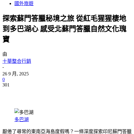
國外旅遊
探索蘇門答臘秘境之旅 從紅毛猩猩棲地
到多巴湖心 感受北蘇門答臘自然文化瑰
寶
由
十華整合行銷
-
26 9 月, 2025
0
301
多巴湖
厭倦了尋常的東南亞海島度假嗎？一條深度探索印尼蘇門答臘