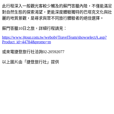
此行程深入一般觀光客較少觸及的蘇門答臘內陸，不僅能滿足
對自然生態的探索渴望，更能深度體驗獨特的巴塔克文化與壯
麗的地質景觀，是尋求與眾不同旅行體驗者的絕佳選擇。
蘇門答臘10日之旅，詳細行程請見：
https://www.jjtour.com.tw/webobj/TravelTeam/showselectA.asp?
Product_id=44784&promo=m
或來電捷登旅行社洽詢02-20592077
以上圖片由「捷登旅行社」提供