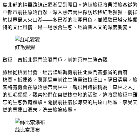
島北部的精華路線正逐漸受到矚目。這趟旅程將帶領旅客從繁
華都市前往原始自然，深入熱帶雨林探訪珍稀紅毛猩猩，徜徉
於世界最大火山湖——多巴湖的壯麗景色，並體驗巴塔克族獨
特的文化風情，是一場融合生態、地質與人文的深度饗宴。
紅毛猩猩
啟程：直抵北蘇門答臘門戶，前進雨林生態奇觀
旅程從桃園出發，經吉隆坡轉機前往北蘇門答臘省的首府——
棉蘭。抵達後，隨即驅車前往生態重鎮拉旺山。隔日清晨，旅
客將有機會在原始熱帶雨林中，親眼目睹被稱為「森林之人」
的紅毛猩猩，觀察牠們在自然棲息地的活動，這將是旅程中難
忘的生態教育體驗。隨後前往氣候涼爽的馬達山地區，享受天
然的馬達山溫泉，洗去旅途疲憊。
絲比索瀑布