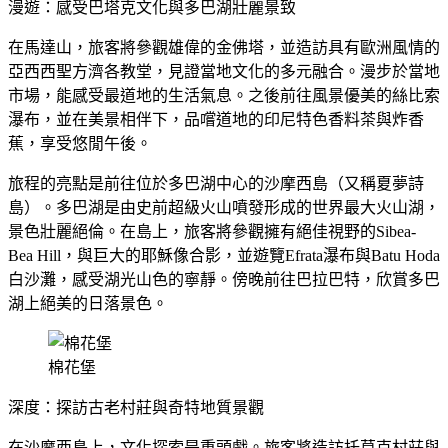
漫遊：感受巴塔克文化與多巴湖壯麗景致
在馬達山，旅客將參觀雄偉的金佛塔，並造訪具有歐洲風情的
亞西西聖方濟各教堂，見證當地文化的多元融合。漫步於當地
市場，能感受最道地的生活氣息。之後前往風景優美的絲比索
瀑布，並在美景相伴下，品嚐道地的印尼特色香料茶與炸香
蕉，享受悠閒午後。
旅程的亮點是前往位於多巴湖中心的沙摩西島（又稱夏夢詩
島）。多巴湖是由史前超級火山噴發形成的世界最大火山湖，
景色壯麗絕倫。在島上，旅客將參觀擁有絕佳視野的Sibea-
Bea Hill，與巨大的耶穌像合影，並遊覽Efrata瀑布與Batu Hoda
白沙灘，感受湖光山色的寧靜。傍晚前往巴拉巴特，欣賞多巴
湖上絕美的日落景色。
棉花堡
深度：探訪古老村莊與奇特地質景觀
在沙摩西島上，文化探索是重頭戲。旅客將造訪托莫克村莊與