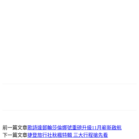
前一篇文章
歌詩達郵輪莎倫娜號重磅升級11月嶄新啟航
下一篇文章
捷登旅行社秋楓特輯 三大行程搶先看