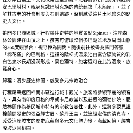
安巴里塔村，親身見識巴塔克族的傳統建築「木船屋」，並了
解其古老的社會制度與石刑遺跡，深刻感受這片土地悠久的歷
史與文化。
離開多巴湖區域，行程轉往奇特的地質景點Sipinsur。這座森
林公園建在山頂之上，擁有可俯瞰整個多巴湖盆地及周圍山脈
的360度觀景台，視野極為開闊。隨後前往被譽為蘇門答臘
「棉花堡」的巴利格，這裡的階梯式溫泉池由富含礦物質的乳
白色泉水長期浸潤形成，景色獨特，旅客還可在此泡溫泉，放
鬆身心。
歸程：漫步歷史棉蘭，感受多元宗教融合
行程尾聲返回棉蘭市區進行城市觀光。旅客將參觀華麗的觀音
寺、具有南印度風格的韋朗卡尼教堂以及莊嚴的彌勒佛院，體
驗棉蘭作為移民城市特有的宗教包容性。此外，還將參觀見證
棉蘭開發史的張亞輝古厝、蘇丹王宮，並途經宏偉的清真寺，
感受這座城市的歷史底蘊與多元文化魅力後，滿載回憶，經吉
隆坡返回桃園。