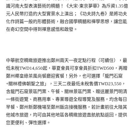
識河南大型表演藝術的精髓！《大宋·東京夢華》為斥資
1.35
億
元人民幣打造的大型實景水上演出；《功夫詩九卷》是將功夫
化作詩篇一般的形體藝術，融合國學精髓和禪學思想，讓您能
在奇幻空間中得到禪意感悟和啟發。
中華航空精緻旅遊推出鄭州兩天一夜定點行程（可續住），最
低未稅
TWD14,650
起，華夏會員可享會員折扣
TWD500
，再贈
鄭州椰皇綠茶風尚餐廳迎賓餐！另外，也可選擇「龍門石窟
+
關林禮佛朝聖之旅」，三天二夜最低未稅售價
TWD23,550
，
含龍門石窟景區門票、午餐、關林景區門票、贈送麗景門明清
一條街遊覽、商務用車、專業導遊全程導覽及服務，均含每日
早餐、鄭州新鄭機場至鄭州飯店接機服務，若計畫前往大陸其
他城市旅遊，均可由其他地區各精緻旅遊直航航點返回，提供
您更便利、彈性選擇。