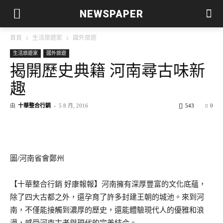
NEWSPAPER
首頁
生活旅遊家
國外旅遊
生活旅遊家
國外旅遊
揭開歷史典籍 河南尋古味新
趣
由
十華整合行銷
-
5 8 月, 2016
543
0
圖/河南省會鄭州
【十華整合行銷 好康報報】河南擁有深厚豐富的文化底蘊，
除了四大古都之外，還孕育了許多封建王朝的城池。來到河
南，不僅能接觸到濃厚的歷史，還能體驗現代人的優雅和浪