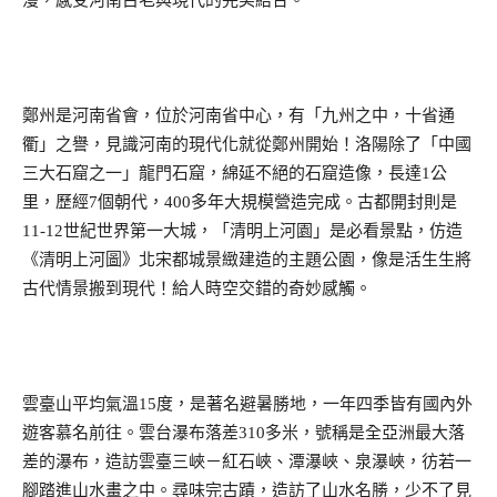
漫，感受河南古老與現代的完美結合。
鄭州是河南省會，位於河南省中心，有「九州之中，十省通
衢」之譽，見識河南的現代化就從鄭州開始！洛陽除了「中國
三大石窟之一」龍門石窟，綿延不絕的石窟造像，長達
1
公
里，歷經
7
個朝代，
400
多年大規模營造完成。古都開封則是
11-12
世紀世界第一大城，「清明上河園」是必看景點，仿造
《清明上河圖》北宋都城景緻建造的主題公園，像是活生生將
古代情景搬到現代！給人時空交錯的奇妙感觸。
雲臺山平均氣溫
15
度，是著名避暑勝地，一年四季皆有國內外
遊客慕名前往。雲台瀑布落差
310
多米，號稱是全亞洲最大落
差的瀑布，造訪雲臺三峽－紅石峽、潭瀑峽、泉瀑峽，彷若一
腳踏進山水畫之中。尋味完古蹟，造訪了山水名勝，少不了見