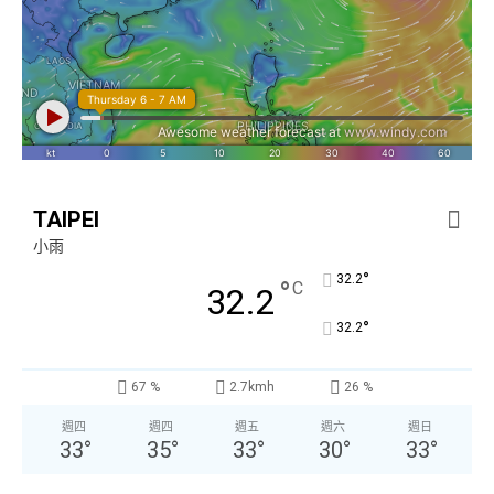
TAIPEI
小雨
°
32.2
°
C
32.2
°
32.2
67 %
2.7kmh
26 %
週四
週四
週五
週六
週日
33
°
35
°
33
°
30
°
33
°