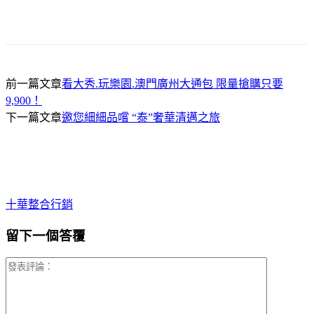
前一篇文章
看大秀.玩樂園.澳門廣州大通包 限量搶購只要
9,900！
下一篇文章
邀您細細品嚐 “泰”奢華清邁之旅
十華整合行銷
留下一個答覆