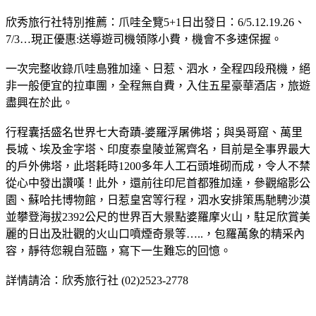
欣秀旅行社特別推薦：爪哇全覽5+1日出發日：6/5.12.19.26、
7/3…現正優惠:送導遊司機領隊小費，機會不多速保握。
一次完整收錄爪哇島雅加達、日惹、泗水，全程四段飛機，絕
非一般便宜的拉車團，全程無自費，入住五星豪華酒店，旅遊
盡興在於此。
行程囊括盛名世界七大奇蹟-婆羅浮屠佛塔；與吳哥窟、萬里
長城、埃及金字塔、印度泰皇陵並駕齊名，目前是全事界最大
的戶外佛塔，此塔耗時1200多年人工石頭堆砌而成，令人不禁
從心中發出讚嘆！此外，還前往印尼首都雅加達，參觀縮影公
園、蘇哈扥博物館，日惹皇宮等行程，泗水安排策馬馳騁沙漠
並攀登海拔2392公尺的世界百大景點婆羅摩火山，駐足欣賞美
麗的日出及壯觀的火山口噴煙奇景等…..，包羅萬象的精采內
容，靜待您親自蒞臨，寫下一生難忘的回憶。
詳情請洽：欣秀旅行社 (02)2523-2778