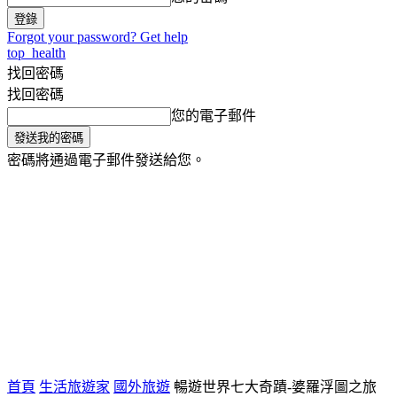
Forgot your password? Get help
top_health
找回密碼
找回密碼
您的電子郵件
密碼將通過電子郵件發送給您。
氣象小百科
生活旅遊家
健康
將軍主播台
首頁
生活旅遊家
國外旅遊
暢遊世界七大奇蹟-婆羅浮圖之旅