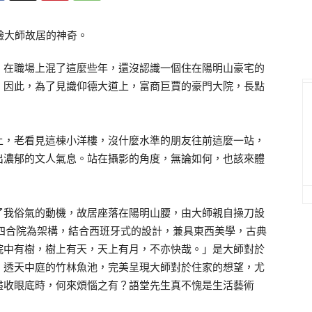
，在職場上混了這麼些年，還沒認識一個住在陽明山豪宅的
，因此，為了見識仰德大道上，富商巨賈的豪門大院，長點
上，老看見這棟小洋樓，沒什麼水準的朋友往前這麼一站，
出濃郁的文人氣息。站在攝影的角度，無論如何，也該來體
了我俗氣的動機，故居座落在陽明山腰，由大師親自操刀設
中國四合院為架構，結合西班牙式的設計，兼具東西美學，古典
院中有樹，樹上有天，天上有月，不亦快哉。」是大師對於
，透天中庭的竹林魚池，完美呈現大師對於住家的想望，尤
盡收眼底時，何來煩惱之有？語堂先生真不愧是生活藝術