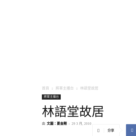
將軍
首頁
將軍主播台
林語堂故居
將軍主播台
林語堂故居
由
文圖：夏金剛
-
29 3 月, 2010
分享