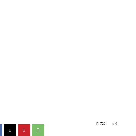
主播台
氣象小百科
生活旅遊家
健康氣象台
美
722
0