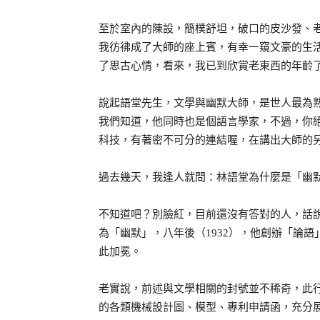
至於室內的陳設，簡樸舒坦，破口的皮沙發、
我彷彿成了大師的座上賓，有幸一窺文豪的生
了思古心情，看來，我已到欣賞老東西的年齡
說起語堂先生，文學與幽默大師，是世人最為
我們知道，他同時也是個語言學家，不過，你
科技，有著密不可分的連結喔，在講出大師的
過去幾天，我逢人就問：林語堂為什麼是「幽
不知道吧？別臉紅，目前還沒有答對的人，話說民國
為「幽默」，八年後（1932），他創辦「論
此加冕。
老實說，前述與文學相關的封號並不稀奇，此
的各類機械設計圖、模型、專利申請函，充分