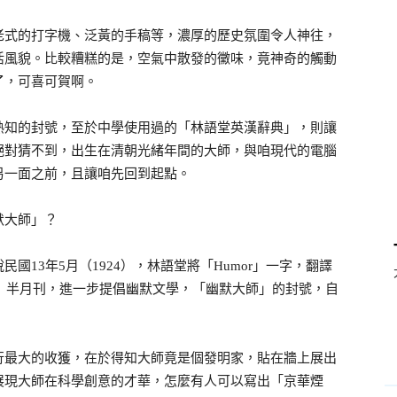
老式的打字機、泛黃的手稿等，濃厚的歷史氛圍令人神往，
活風貌。比較糟糕的是，空氣中散發的黴味，竟神奇的觸動
了，可喜可賀啊。
熟知的封號，至於中學使用過的「林語堂英漢辭典」，則讓
絕對猜不到，出生在清朝光緒年間的大師，與咱現代的電腦
另一面之前，且讓咱先回到起點。
默大師」？
13年5月（1924），林語堂將「Humor」一字，翻譯
語」半月刊，進一步提倡幽默文學，「幽默大師」的封號，自
行最大的收獲，在於得知大師竟是個發明家，貼在牆上展出
展現大師在科學創意的才華，怎麼有人可以寫出「京華煙