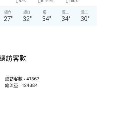
87%
8.1m/s
100%
週六
週日
週一
週二
週三
27
°
32
°
34
°
34
°
30
°
總訪客數
總訪客數 : 41367
總流量 : 124384