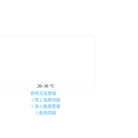
26~36 °C
即時天氣警報：
1.陸上強風特報
2.海上颱風警報
3.豪雨特報