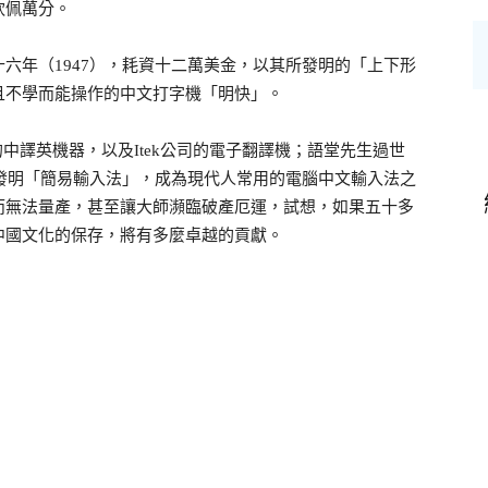
欽佩萬分。
六年（1947），耗資十二萬美金，以其所發明的「上下形
且不學而能操作的中文打字機「明快」。
中譯英機器，以及Itek公司的電子翻譯機；語堂先生過世
」發明「簡易輸入法」，成為現代人常用的電腦中文輸入法之
而無法量產，甚至讓大師瀕臨破產厄運，試想，如果五十多
中國文化的保存，將有多麼卓越的貢獻。