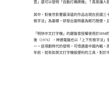
雲」還可以發明「自動打橋牌機」？真是讓人
其中，對後世影響最深遠的作品出現在民國三十
檢字法」為基礎，研發出當時最為輕巧簡便，
「明快中文打字機」的鍵盤曾授權使用於IBM的
後（1976），神通電腦也以「上下形檢字法
一。這項劃時代的發明，可惜適逢中國內戰，
年前，就有如英文打字機般便利的工具，對於