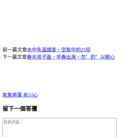
前一篇文章
水中失溫速度，空氣中的25倍
下一篇文章
春天孩子面，早春出海，勿〞釣〞以輕心
氣象將軍 俞川心
留下一個答覆