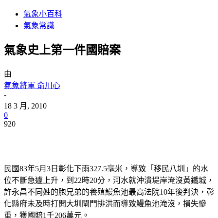
氣象小百科
氣象常識
氣象史上第一件國賠案
由
氣象將軍 俞川心
-
18 3 月, 2010
0
920
民國83年5月3日彰化下雨327.5毫米，導致「移民八圳」的水
位不斷急遽上升，到22時20分，河水就沖潰堤岸淹沒黃鐵城，
許永昌不同姓的胞兄弟的養殖鰻魚池最高法院10年後判決，彰
化縣府未及時打開大圳閘門排洪而導致鰻魚池淹沒，損失慘
重，獲國賠1千206萬元。