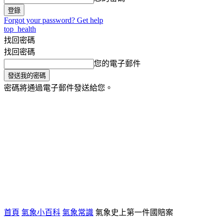
Forgot your password? Get help
top_health
找回密碼
找回密碼
您的電子郵件
密碼將通過電子郵件發送給您。
氣象小百科
生活旅遊家
健康
將軍主播台
首頁
氣象小百科
氣象常識
氣象史上第一件國賠案