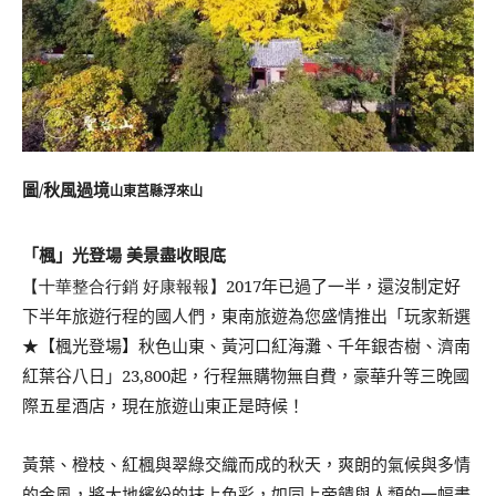
圖/秋風過境
山東莒縣浮來山
「楓」光登場 美景盡收眼底
【十華整合行銷 好康報報】2017
年已過了一半，還沒制定好
下半年旅遊行程的國人們，東南旅遊為您盛情推出「玩家新選
★【楓光登場】秋色山東、黃河口紅海灘、千年銀杏樹、濟南
紅葉谷八日」
23,800
起
，行程無購物無自費，豪華升等三晚國
際五星酒店，現在旅遊山東正是時候！
黃葉、橙枝、紅楓與翠綠交織而成的秋天，爽朗的氣候與多情
的金風，將大地繽紛的抹上色彩，如同上帝饋與人類的一幅畫