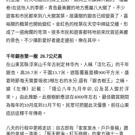
卷
!
在這怡人的季節，
青島最美麗的地方應屬八大關了，不少
遊客和市民都來到八大關賞葉。居庸關的銀杏已經變黃了，嘉
峪關的楓葉也開始變紅。金紅色的枝葉在天空中綿延交纏，形
成了一道絢爛的穹頂。很多市民和遊客都特地前來欣賞這美麗
的景色，不少攝影愛好者邊走邊拍，樂在其中。
千年銀杏第一樹
公尺高
26.7
在山東莒縣浮來山千年古剎定林寺內，人稱「活化石」的千年
銀杏，高
26.7
米，干圍
15.7
米，遮蔭覆蓋面積
900
平方米，盛
夏時節每天需要吸收
2
噸左右的水分
,
還有「銀杏樹王」之稱。
據《左傳》記載：「隱公八年九月辛卯
,
公及莒人盟於浮
來。」由此推斷，此樹樹齡應該在
4000
年左右，最佳觀賞期間
為每年的
10
月底到
11
月下旬，民眾可把握此次優惠，前往山東
造訪這棵千年傳奇。
八天的行程中更將走訪：自古即有「家家泉水，戶戶垂楊」讚
美的泉城－濟南；「藍天碧海，紅瓦綠樹」的東方瑞士－青