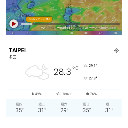
TAIPEI
多云
°
29.1
°
C
28.3
°
27.8
49%
1.8m/s
76%
週四
週五
週六
週日
週一
35
°
31
°
29
°
35
°
31
°