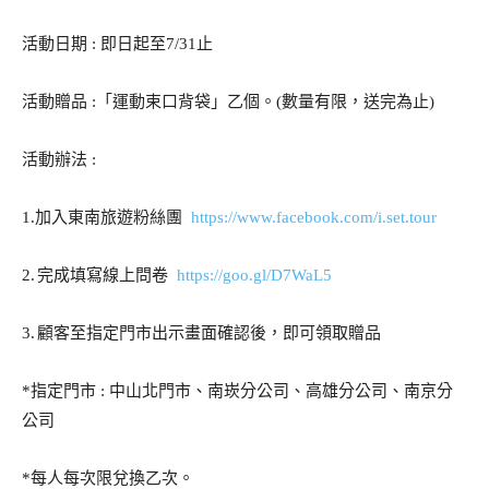
活動日期
即日起至
止
:
7/31
活動贈品
「運動束口背袋」乙個。
數量有限，送完為止
:
(
)
活動辦法
:
加入東南旅遊粉絲團
1.
https://www.facebook.com/i.set.tour
完成填寫線上問卷
2.
https://goo.gl/D7WaL5
顧客至指定門市出示畫面確認後，即可領取贈品
3.
指定門市
中山北門市、南崁分公司、高雄分公司、南京分
*
:
公司
每人每次限兌換乙次。
*