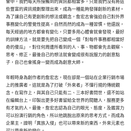
會中，我們每天所接觸到的資訊都相當多，只是我們沒有將這
些豐富的資訊規劃整理出來，成為一種能夠發揮創新的素材。
為了讓自己有更創新的想法或觀念，詹宏志會強迫自己對外界
事務變化的警覺性提高，自然而然的成為一種習慣。他還說，
每天經過的地方都會有變化，只要多用心體會就會發現，最好
的訓練方法，就是要先把自己變成一個「對每件事務都相當好
奇的傻瓜」，對任何周遭所看到的人、事、物都會先去觀察、
思考、修正，最後自己的想法就會變成很有說服力的創意點
子，自己也會搖身一變而成為創意大師。
年輕時身為創作者的詹宏志，現在卻是一個站在企業行銷市場
上的推廣者，這就是為了打破「外來者」不懂行規的傳統觀
念。在寫作上，與其自己只能有二、三本好書問世，還不如站
在編輯台上，印製出更多好書留給全世界的閱聽人，服務更多
有才氣的人。最後，詹宏志認為自己的眼光、態度，及鑑賞力
可以扮演行銷的角色，所以他跳脫出原來的思考方式，而成為
企業主，證明「異族入侵」也可以帶來新的東西，外來元素也
可以帶來新的變化。