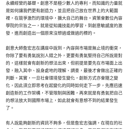
永續經營的基礎。創意不是極少數人的專利，而知識的力量就
是如何讓我們更有創造力，並且把自己放在世界上的大範圍
裡，在競爭激烈的環境中，擴大自己的舞台。資策會數位內容
學院的宗旨之一，就是從知識技能的學習，到創意敏感度的激
發，進而創造出一個原來沒想過或做過的標的。
創意大師詹宏志在講座中說到，內容與市場是無止境的衝突，
你除了要有勇氣說別人錯之外，更要有勇氣堅持自己所說是對
的，這樣就會有創新的想法出來，但前提是要先在市場面上出
發，融入其中、設身處地的理解、調查，最後才會做出正確的
判斷。其實，一旦社會環境發生變化，創新方式亦會隨之變
化，因此須立即思考在起變化的同時如何走下一步，先應迅速
創造新的工作架構，不管限制與困難，再來就是有勇氣把自己
的想法放大到國際市場上，如此就會有意想不到的結果發生
了。
有人說能夠創新的資訊不夠多，但是詹宏志強調，在現在的社