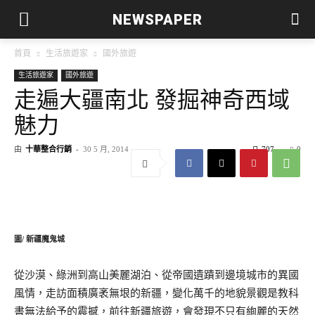
NEWSPAPER
首頁
生活旅遊家
國外旅遊
生活旅遊家
國外旅遊
走遍大疆南北 發掘神奇西域
魅力
由
十華整合行銷
-
30 5 月, 2014
707
0
圖/ 新疆魔鬼城
從沙漠、綠洲到高山美麗湖泊、從帝國遺蹟到邊境城市的異國
風情，走訪面積廣袤無垠的新疆，變化萬千的地貌景觀是教科
書無法給予的震撼，前往新疆旅遊，會發現不只有絢麗的天然