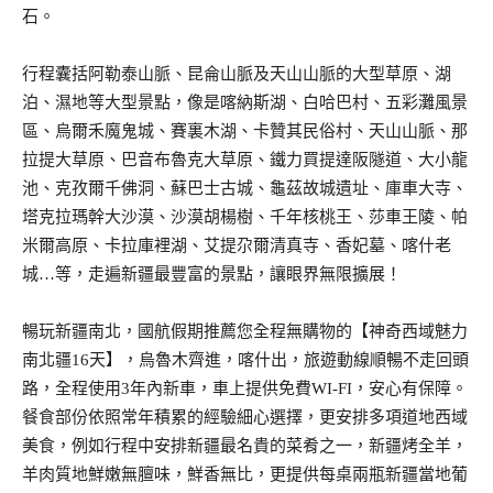
石。
行程囊括阿勒泰山脈、昆侖山脈及天山山脈的大型草原、湖
泊、濕地等大型景點，像是喀納斯湖、白哈巴村、五彩灘風景
區、烏爾禾魔鬼城、賽裏木湖、卡贊其民俗村、天山山脈、那
拉提大草原、巴音布魯克大草原、鐵力買提達阪隧道、大小龍
池、克孜爾千佛洞、蘇巴士古城、龜茲故城遺址、庫車大寺、
塔克拉瑪幹大沙漠、沙漠胡楊樹、千年核桃王、莎車王陵、帕
米爾高原、卡拉庫裡湖、艾提尕爾清真寺、香妃墓、喀什老
城…等，走遍新疆最豐富的景點，讓眼界無限擴展！
暢玩新疆南北，國航假期推薦您全程無購物的【神奇西域魅力
南北疆16天】，烏魯木齊進，喀什出，旅遊動線順暢不走回頭
路，全程使用3年內新車，車上提供免費WI-FI，安心有保障。
餐食部份依照常年積累的經驗細心選擇，更安排多項道地西域
美食，例如行程中安排新疆最名貴的菜肴之一，新疆烤全羊，
羊肉質地鮮嫩無膻味，鮮香無比，更提供每桌兩瓶新疆當地葡