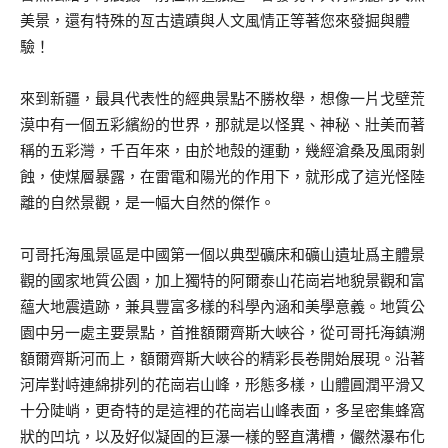
美景，還有特殊的亙古遺蹟與人文風情正等著您來發掘與體
驗！
來到新疆，最具代表性的經典景點不勝枚舉，想像一片戈壁荒
漠中有一個五彩繽紛的世界，那就是以怪異、神秘、壯美而著
稱的五彩灣，千百年來，由於地殼的運動，幾經滄桑及風雨剝
蝕，使煤層暴露，在雷電和陽光的作用下，就形成了這光怪陸
離的自然景觀，是一幅大自然的傑作。
可哥托海風景區是中國第一個以典型礦床和礦山遺址爲主體景
觀的國家地質公園，加上獨特的阿爾泰山花崗岩地貌景觀和富
蘊大地震遺跡，兼具豐富多樣的科學內涵和美學意義。地質公
園中另一處主要景點，首推額爾齊斯大峽谷，從可哥托海鎮溯
額爾齊斯河而上，額爾齊斯大峽谷的精彩長卷開始展現。沿著
河岸對峙連綿排列的花崗岩山峰，形態多樣，山體圓潤平滑又
十分陡峭，更奇特的是這裡的花崗岩山峰表面，多呈密集蜂窩
狀的凹坑，以及好似凝固的巨瀑一樣的竪直溝槽，儼然瀑布化