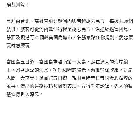
絕對划算！
目前由台北、高雄直飛北越河內與南越胡志民市，每週共39個
航班，旅客可從河內延伸行程至胡志民市，沿途經過富國島、
芽莊及峴港等21個越南國內城市，名勝景點任你規劃，愛怎麼
玩就怎麼玩！
富國島五日遊－富國島為越南第一大島，走在迷人的海岸線
上，踏著冰涼的海水，擁抱和煦的陽光，海風徐徐吹來，好是
人間一大享受！吳哥窟五日遊－親眼目睹昔日帝國金碧輝煌的
風采，傑出的建築技巧及雕刻表現，贏得千年讚嘆，先人的智
慧值得世人深思。