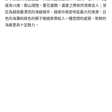
度為18度，群山環抱，繁花盛開，盛夏之際依然清爽宜人；芽
莊為越南最漂亮的海線城市、越南中南部地區最大的漁港，白
色的海灘和綠色的椰子樹總是帶給人一種悠閒的感覺，新鮮的
海產更具十足魅力。