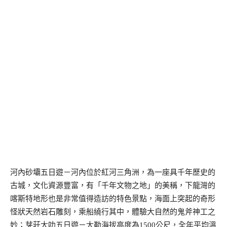
河內砂壩五日遊－河內位於紅河三角洲，為一座具千年歷史的
古城，文化資源豐富，有「千年文物之地」的美稱，下龍灣的
喀斯特地形也是非常值得造訪的特色景點，海面上突起的奇形
怪狀天然岩石雕刻，乘船繞行其中，體驗大自然的鬼斧神工之
妙；芽莊大叻五日遊－大勒海拔高度為1500公尺，全年平均溫