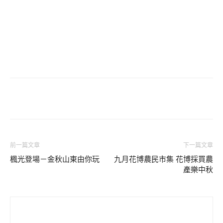
前一篇文章
下一篇文章
楓光登場－金秋山東由你玩
九月花博農民市集 花博採買農
產樂中秋