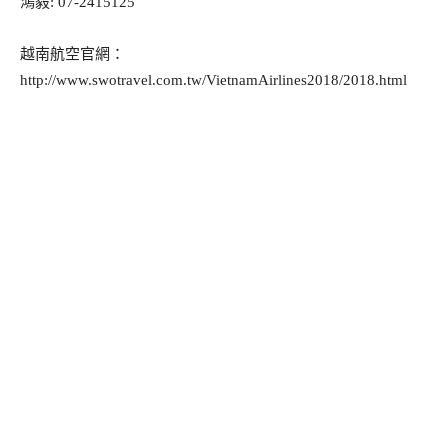
鴻毅: 07-2415125
越南航空官網：
http://www.swotravel.com.tw/VietnamAirlines2018/2018.html