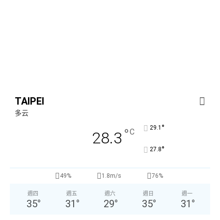
TAIPEI
多云
°
29.1
°
C
28.3
°
27.8
49%
1.8m/s
76%
週四
週五
週六
週日
週一
35
°
31
°
29
°
35
°
31
°