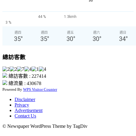
°
30
44 %
1.3kmh
3 %
週四
週四
週五
週六
週日
35
°
35
°
30
°
30
°
34
°
總訪客數
總訪客數 : 227414
總流量 : 430678
Powered By
WPS Visitor Counter
Disclaimer
Privacy
Advertisement
Contact Us
© Newspaper WordPress Theme by TagDiv