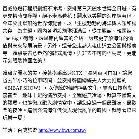
百威旅遊行程規劃絕不冷場，安排第三天麗水世博全日遊，有
更充裕時間參觀，絕不走馬看花！麗水以美麗的海岸線著稱，
今年於此舉辦的世界博覽會，以「生機勃勃的海洋與人類和諧
共存」為主題，園內各項設施琳瑯滿目，從主題館、韓國館、
The Big-O等等，透過館內豐富的介紹，讓您更了解海洋的價
值與未來發展前景。另外，還帶您走訪大屯山道立公園與松廣
寺，體驗最古意盎然的韓式風情，與非去不可的梧桐島，更能
深刻體驗韓國之美！
體驗完麗水的美，接著搭乘高速KTX子彈列車回首爾，讓您
省去半小時的拉車時間，並安排韓
國總統
夫人大力推薦的
《BIBAP SHOW》，以傳統的韓國拌飯文化，結合口技與動
感音樂，趣味十足的情節安排，全程絕無冷場，就算不懂韓文
的觀眾，也能徹底融入劇情當中，讓您度過一個最難忘、最歡
樂的夜晚。這個充滿海洋浪漫與現代風華的韓國，就等著您來
玩樂一夏！
詳洽：百威旅遊
http://www.bwt.com.tw/