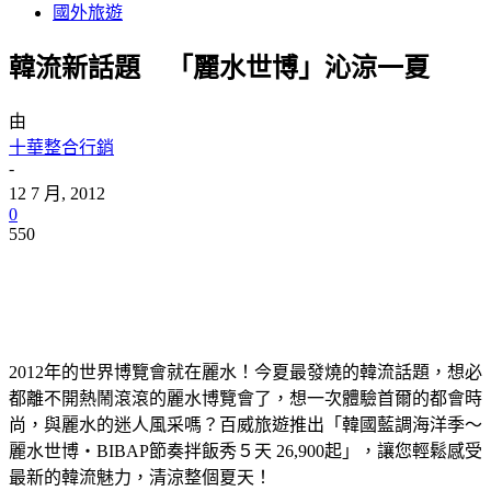
國外旅遊
韓流新話題 「麗水世博」沁涼一夏
由
十華整合行銷
-
12 7 月, 2012
0
550
2012年的世界博覽會就在麗水！今夏最發燒的韓流話題，想必
都離不開熱鬧滾滾的麗水博覽會了，想一次體驗首爾的都會時
尚，與麗水的迷人風采嗎？百威旅遊推出「韓國藍調海洋季～
麗水世博‧BIBAP節奏拌飯秀５天 26,900起」，讓您輕鬆感受
最新的韓流魅力，清涼整個夏天！