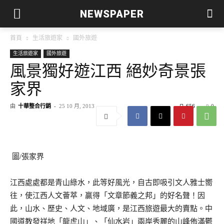
NEWSPAPER
首頁
生活旅遊家
國外旅遊
生活旅遊家
國外旅遊
風景獨好遊江西 絕妙奇景張
家界
由
十華整合行銷
-
25 10 月, 2013
656
0
圖/張家界
江西處處都是青山綠水，此等好風光，自古即吸引文人雅士嚮
往，使江西人文薈萃，贏得「文章節義之邦」的好名聲！因
此，山水、歷史、人文、地域廣，是江西旅遊最大的賣點。中
國道教發祥地「龍虎山」、「仙水岩」兩岸秀麗的山峰佈滿鬱