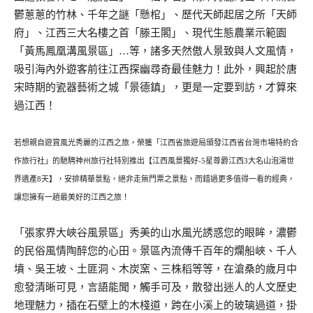
鬱蔥蔥的竹林、千年之謎「懸棺」、歷代天師起居之所「天師
府」、江西三大名樓之首「滕王閣」、現代生態農業示範園
「黃馬鳳凰溝風景區」…等，諸多天然傲人景致與人文風情，
吸引海內外遊客前往江西探幽尋奇最佳魅力！此外，興起於唐
宋時期的瓷器藝術之城「景德鎮」，更是一定要到訪，才算來
過江西！
若想親自遊賞風光秀麗的江西之旅，榮獲「江西省旅遊局頒發江西省台灣市場特約合
作旅行社」的馳騁神州旅行社特別推出【江西風景獨好-5星尊爵江西3大名山泡湯世
界遺產8天】，安排精華景點，絕非走無門票之景點，而錯過更多值得一看的經典，
讓您擁有一趟最美好的江西之旅！
「張家界大峽谷風景區」秀美的山水風光誘惑您的眼眸，濃鬱
的民俗風情陶醉您的心田。景區內流傳千百年的爛船峽、千人
墳、吳王坡、土匪洞、木炭窯、三株稻等等，在滄桑的歲月中
愈發清晰可見，言語能聞，觸手可及，散發出迷人的人文歷史
地理魅力，插在石壁上的木棧道，跨在小溪上的玻璃過道，掛