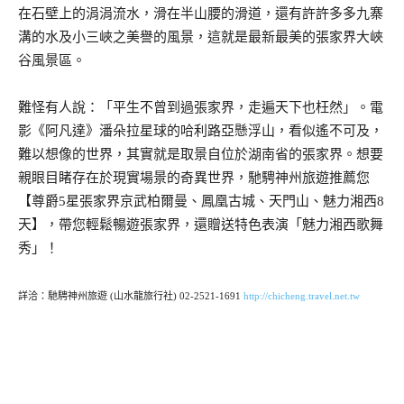
在石壁上的涓涓流水，滑在半山腰的滑道，還有許許多多九寨
溝的水及小三峽之美譽的風景，這就是最新最美的張家界大峽
谷風景區。
難怪有人說：「平生不曾到過張家界，走遍天下也枉然」。電
影《阿凡達》潘朵拉星球的哈利路亞懸浮山，看似遙不可及，
難以想像的世界，其實就是取景自位於湖南省的張家界。想要
親眼目睹存在於現實場景的奇異世界，馳騁神州旅遊推薦您
【尊爵5星張家界京武柏爾曼、鳳凰古城、天門山、魅力湘西8
天】，帶您輕鬆暢遊張家界，還贈送特色表演「魅力湘西歌舞
秀」！
詳洽：馳騁神州旅遊 (山水龍旅行社) 02-2521-1691
http://chicheng.travel.net.tw