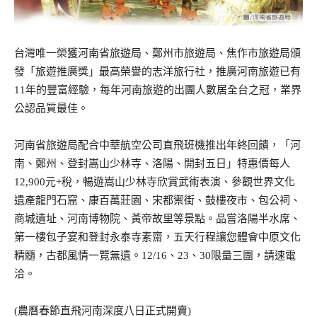
台灣唯一榮獲河南省旅遊局、鄭州市旅遊局、焦作市旅遊局頒
發「旅遊推廣獎」最高榮譽的志洋旅行社，推廣河南旅遊已有
11年的豐富經驗，每年河南旅遊的出團人數居全台之冠，業界
公認品質最佳。
河南省旅遊局配合中華航空公司直飛班機推出年終回饋，「河
南、鄭州、登封嵩山少林寺、洛陽、開封五日」特惠價每人
12,900元+稅，暢遊嵩山少林寺欣賞武術表演、參觀世界文化
遺產龍門石窟、康百萬莊園、宋都禦街、鼓樓夜市、包公祠、
商城遺址、河南博物院、黃帝故里等景點。品嘗洛陽半水席、
第一樓包子宴和登封永泰寺素齋，五天行程讓您體會中原文化
精髓，古都風情一覽無遺。12/16、23、30限量三團，請速電
洽。
(農曆春節直飛河南深度八日正式開賣)