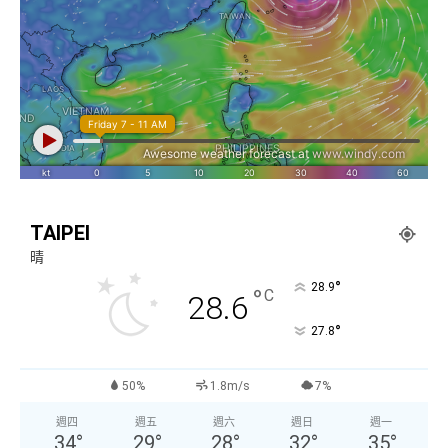
TAIPEI
晴
°
28.9
°
C
28.6
°
27.8
50%
1.8m/s
7%
週四
週五
週六
週日
週一
34
°
29
°
28
°
32
°
35
°