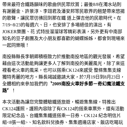
帶來最符合鐵路韻味的歌曲供民眾欣賞；最後8/8在濁水站則
有謝麗金、許景淳、李翊君及潘安邦等民歌界的翹楚帶來悠揚
的歌聲，讓民眾彷彿回到那在鐵 道上彈吉他的民歌時代。在
7/19~8/23的每週六、日，也安排了多場絕佳的演出，有
JOKER樂團、花 式特技溜溜球等精彩表演，另外更有中南部
知名的豆子劇團及大小朋友都喜歡的蝴蝶姊姊，都會到現場來
一起同樂哦！
南投縣縣長李朝卿積極致力於推動南投地區的觀光發展，希望
藉由這次活動能夠讓更多人了解到南投的美麗風光，除了來這
裡看老火車的風采，也可以搭乘CK124來感受 整條集集支線
獨特秀麗的地方。縣長竭誠邀請大家，於7月19日到8月23日，
全體相約來參加我們的
〝
2009
南投火車好多節－奇幻魔法鐵支
路〞
！
本次活動為讓您完整體驗鐵道旅遊，暢遊集集線，特推出
CK124護照，護照內容除了有CK124的搭乘車票外，還有活動
限定紀念品、台鐵集集鐵道搭乘一日券、CK124 紀念明信片
組<8張一組>、知名飲料兌換券、集集週邊店家、飯店吃喝玩