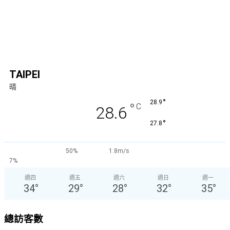
TAIPEI
晴
°
28.9
°
C
28.6
°
27.8
50%
1.8m/s
7%
週四
週五
週六
週日
週一
34
°
29
°
28
°
32
°
35
°
總訪客數