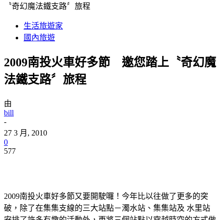
〝奇幻魔法鐵支路〞旅程
生活旅遊家
國內旅遊
2009南投火車好多節 邀您踏上〝奇幻魔
法鐵支路〞旅程
由
bill
-
27 3 月, 2010
0
577
2009南投火車好多節又要開駛囉！今年比以往做了更多的突
破，除了在集集支線的三大站點－濁水站、集集站及 水里站
安排了許多有趣的活動外，更將三個站點以穿越時空的方式做