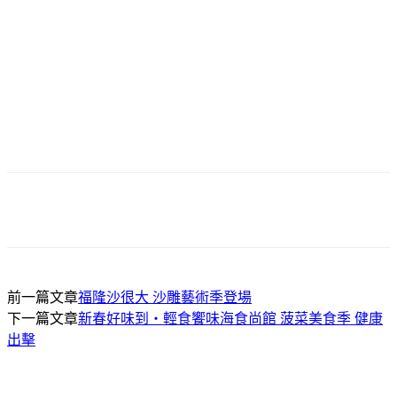
前一篇文章
福隆沙很大 沙雕藝術季登場
下一篇文章
新春好味到‧輕食饗味海食尚館 菠菜美食季 健康
出擊