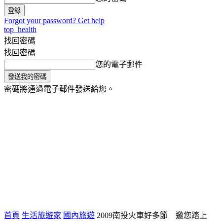
Forgot your password? Get help
top_health
找回密碼
找回密碼
您的電子郵件
密碼將通過電子郵件發送給您。
氣象小百科
生活旅遊家
健康
將軍主播台
首頁
生活旅遊家
國內旅遊
2009南投火車好多節 邀您踏上