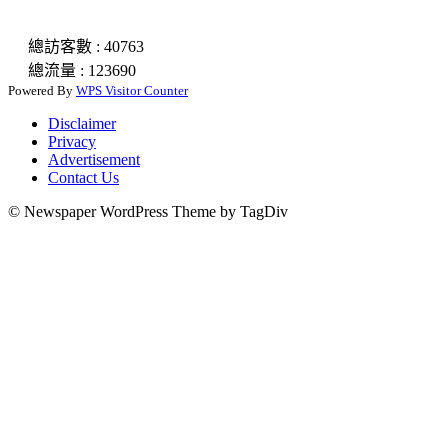
總訪客數 : 40763
總流量 : 123690
Powered By
WPS Visitor Counter
Disclaimer
Privacy
Advertisement
Contact Us
© Newspaper WordPress Theme by TagDiv