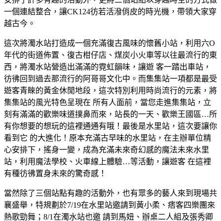
一個連結整合，讓CK124彷若活潑俏皮的時光機，帶領大家穿
越古今。
這次將濁水站打造成一個充滿復古風味的懷舊小站，利用六O
年代的街道佈置、復古柑仔店、煤炭小火車等以往最流行的東
西，將濁水站營造出滿滿的霓虹韻味，讓遊 客一踏出車站，
彷彿回到過去那流行的阿哥哥文化中。而集集站一項都是最受
遊客青睞的黃金休閒地段，這次特別利用時尚流行的元素，將
集集站的風光特色呈現在 所有人面前，當您走進集集站，立
刻有滿滿的歡樂味道撲鼻而來，站長的一天、歡樂王國區…所
有你想要的想玩的這裡通通有哦！最後是水里站，這次要讓你
看到它 的大進化！原本充滿古早味的水里站，在主辦單位精
心安排下，搖身一變，成為充滿未來奇幻感的魔法未來水里
站，利用魔法學校、火車線上體驗…等活動，讓遊客 在這裡
有種彷彿置身未來的驚奇感！
當然除了三個站點有趣的活動外，也有眾多的藝人來到現場共
襄盛舉，特規劃於7/19在水里站邀請到黃小柔、痞客四樂團來
熱歌勁舞；8/1在濁水站也邀 請到馬妞、辦桌二人組及張秀卿