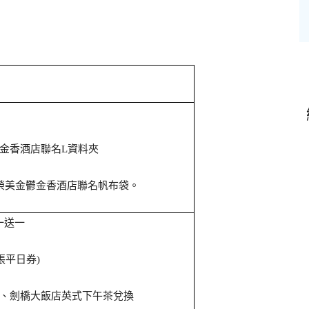
金香酒店聯名
資料夾
L
榮美金鬱金香酒店聯名帆布袋。
一送一
張平日券
)
、劍橋大飯店英式下午茶兌換