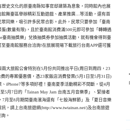
有歷史文化的原臺南縣知事官邸建築為意象，同時館內也展
南館舞臺區舉辦精彩互動遊戲、產業推廣
等活動，還有首
…
民眾同樂，吸引許多民眾合影。此外，民眾只要參加「臺南
葉蛋
數量有限
，且於臺南館消費滿
元即可參加「轉轉遇
(
)
500
臺南抽獎樂」兌換抽獎券參加抽獎活動，就有機會得到臺
ve
可至臺南館服務台洽詢
在旅展現場下載旅行台南
還可獲
!
APP
與兩大旅館公會特別在
月份共同推出平日
周日到周四，
5
(
23
免費的專案優惠價，憑
家飯店消費發票
月
日至
月
日
23
(5
1
5
31
)
票、
等多項好禮！臺南夏季活動精彩不間斷，從
月
iPhone7
4
日至
月
日的「
台南五月音樂季」、緊接者
5
7
Tainan May Jam
，
月至
月期間臺南濱海還有「七股海鮮節」及「夏日音樂
7
8
資訊，請上台南旅遊網
及台南旅遊
(http://www.twtainan.net/)
查詢。