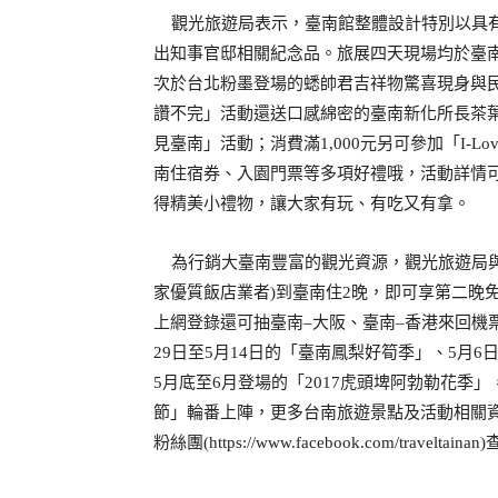
觀光旅遊局表示，臺南館整體設計特別以具
出知事官邸相關紀念品。旅展四天現場均於臺
次於台北粉墨登
場的蟋帥君吉祥物驚喜現身與
讚不完」活動還送口感綿密的臺南新化所長茶
見臺南」活動；消費滿
元另可參加「
1,000
I-Lo
南住宿券、入園門票等多項好禮哦，活動詳情
得精美小禮物，讓大家有玩、有吃又有拿。
為行銷大臺南豐富的觀光資源，觀光旅遊局
家優質飯店業者
到臺南住
晚，即可享第二晚
)
2
上網登錄還可抽臺南
大阪、臺南
香港來回機
–
–
日至
月
日的「臺南鳳梨好筍季」、
月
29
5
14
5
6
月底至
月登場的「
虎頭埤阿勃勒花季」
5
6
2017
節」輪番上陣，更多台南旅遊景點及活動相關
粉絲團
(https://www.facebook.com/traveltainan)