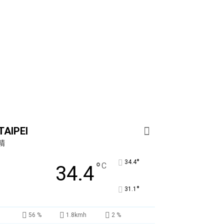
TAIPEI
晴
°
34.4
°
C
34.4
°
31.1
56 %
1.8kmh
2 %