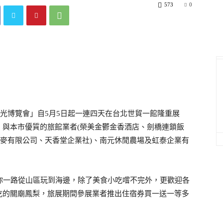
573
0
光博覽會」自
月
日起一連四天在台北世貿一館隆重展
5
5
」與本市優質的旅館業者
榮美金鬱金香酒店、劍橋連鎖飯
(
麥有限公司、天香堂企業社
、南元休閒農場及虹泰企業有
)
你一路從山區玩到海邊，除了美食小吃嚐不完外，更歡迎各
吃的關廟鳳梨，旅展期間參展業者推出住宿券買一送一等多