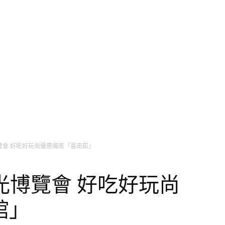
主播台
氣象小百科
生活旅遊家
健康氣象台
美
博覽會 好吃好玩尚優惠攏底「臺南館」
觀光博覽會 好吃好玩尚
館」