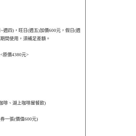
日
週四
，旺日
週五
加價
元，假日
週
~
)
(
)
600
(
年期間使用，須補足差額。
元
原價
元
<
4380
>
咖啡、湖上咖啡屋餐飲
)
換券一張
價值
元
(
600
)