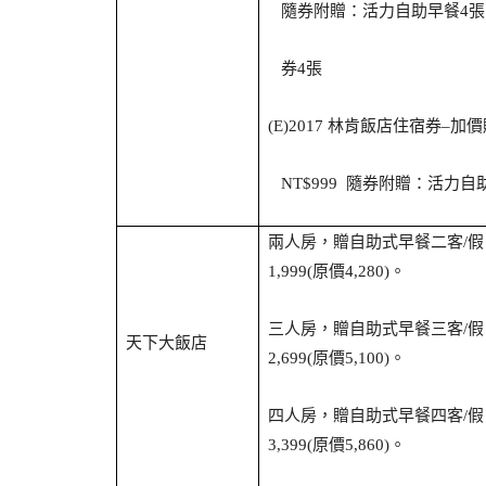
隨券附贈：活力自助早餐
張
4
券
張
4
林肯飯店住宿券
加價
(E)2017
–
隨券附贈：活力自
NT$999
兩人房，贈自助式早餐二客
假
/
原價
。
1,999(
4,280)
三人房，贈自助式早餐三客
假
/
天下大飯店
原價
。
2,699(
5,100)
四人房，贈自助式早餐四客
假
/
原價
。
3,399(
5,860)