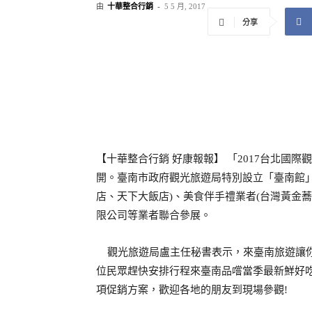
由
十華整合行銷
-
5 5 月, 2017
分享
好康報報】
「
台北國際觀
【十華整合行銷
2017
開。臺南市政府觀光旅遊局特別設立「臺南館
店、天下大飯店
、美食伴手禮業者
台灣黃金蕎
)
(
限公司等業者聯合參展。
觀光旅遊局盧主任秘書表示，來臺南旅遊讓
位民眾趕快安排行程來臺南品嚐當季最新鮮好
項促銷方案，歡迎各地的朋友到現場參觀
!