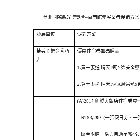
台北國際觀光博覽會
臺南館參展業者促銷方案
–
參展單位
促銷方案
榮美金鬱金香酒
優惠住宿卷加碼贈品
店
買一張送
晴天
莉
榮美金鬱
1.
P
X
買十張送
晴天
莉
廣富號
2.
P
X
x
劍橋大飯店住宿券買
(A)2017
一張假日券、一
NT$3,299 (
隨券附贈：活力自助早餐
張
4