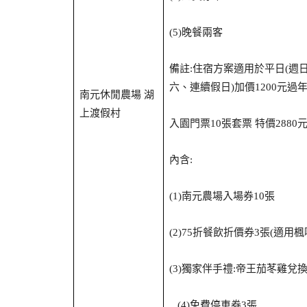
晚餐兩客
(5)
備註
住宿方案適用於平日
週
:
(
六、連續假日
加價
元過
)
1200
南元休閒農場
湖
上渡假村
入園門票
張套票
特價
10
2880
內含
:
南元農場入場券
張
(1)
10
折餐飲折價券
張
適用楓
(2)75
3
(
獨家伴手禮
帝王茄苳雞兌
(3)
:
免費停車券
張
(4)
3