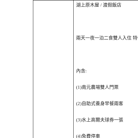
湖上原木屋
渡假飯店
/
兩天一夜一泊二食雙人入住
特
內含
:
南元農場雙人門票
(1)
自助式養身早餐兩客
(2)
水上高爾夫球券一張
(3)
免費停車
(4)