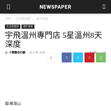
NEWSPAPER
首頁
生活旅遊家
國外旅遊
生活旅遊家
國外旅遊
宇飛溫州專門店 5星溫州8天
深度
由
十華整合行銷
-
20 9 月, 2018
530
0
圖/雁蕩山