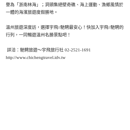
譽為「浙南林海」；洞頭集絕壁奇礁、海上運動、漁鄉風情於
一體的海濱旅遊度假勝地。
溫州旅遊深度訪，選擇宇飛//馳騁最安心！快加入宇飛//馳騁的
行列，一同暢遊溫州名勝景點吧！
詳洽：馳騁旅遊～宇飛旅行社 02-2521-1691
http://www.chichengtravel.idv.tw