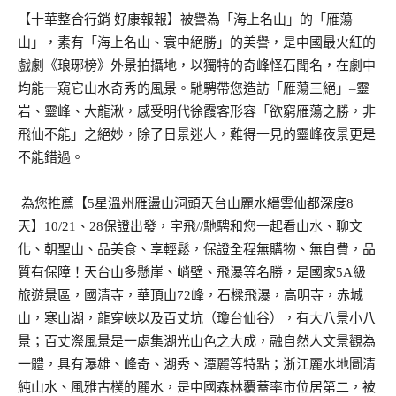
【十華整合行銷 好康報報】被譽為「海上名山」的「雁蕩
山」，素有「海上名山、寰中絕勝」的美譽，是中國最火紅的
戲劇《琅琊榜》外景拍攝地，以獨特的奇峰怪石聞名，在劇中
均能一窺它山水奇秀的風景。馳騁帶您造訪「雁蕩三絕」–靈
岩、靈峰、大龍湫，感受明代徐霞客形容「欲窮雁蕩之勝，非
飛仙不能」之絕妙，除了日景迷人，難得一見的靈峰夜景更是
不能錯過。
為您推薦【5星溫州雁盪山洞頭天台山麗水縉雲仙都深度8
天】10/21、28保證出發，宇飛//馳騁和您一起看山水、聊文
化、朝聖山、品美食、享輕鬆，保證全程無購物、無自費，品
質有保障！天台山多懸崖、峭壁、飛瀑等名勝，是國家5A級
旅遊景區，國清寺，華頂山72峰，石樑飛瀑，高明寺，赤城
山，寒山湖，龍穿峽以及百丈坑（瓊台仙谷），有大八景小八
景；百丈漈風景是一處集湖光山色之大成，融自然人文景觀為
一體，具有瀑雄、峰奇、湖秀、潭麗等特點；浙江麗水地圖清
純山水、風雅古樸的麗水，是中國森林覆蓋率市位居第二，被