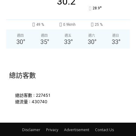
30.2
°
28.9
49 %
0.9kmh
25 %
週四
週四
週五
週六
週日
30
°
35
°
33
°
30
°
33
°
總訪客數
總訪客數 : 227451
總流量 : 430740
Disclaimer
Privacy
Advertisement
Contact Us