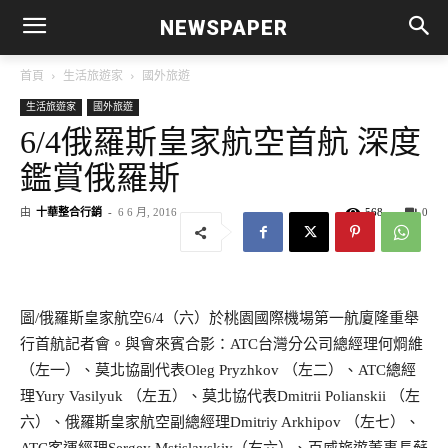
NEWSPAPER
首頁
生活旅遊家
國外旅遊
生活旅遊家
國外旅遊
6/4俄羅斯皇家航空首航 深度
鑑賞俄羅斯
由
十華整合行銷
-
6 6 月, 2016
568
0
圖
/
俄羅斯皇家航空
6/4
（六）於桃園國際機場第一航廈隆重舉
行首航記者會。與會來賓合影：
ATC
台灣分公司總經理何烱維
（左一）、莫北協副代表
Oleg Pryzhkov
（左二）、
ATC
總經
理
Yury Vasilyuk
（左五）、莫北協代表
Dmitrii Polianskii
（左
六）、俄羅斯皇家航空副總經理
Dmitriy Arkhipov
（左七）、