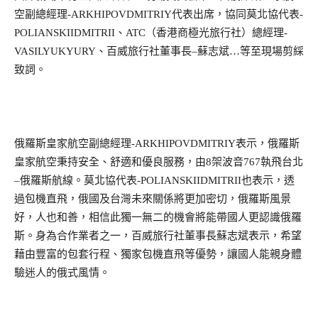
空副總經理
-ARKHIPOVDMITRIY
代表出席，協同莫北協代表
-
POLIANSKIIDMITRII
、
ATC
（香港商極光旅行社）總經理
-
VASILYUKYURY
、百威旅行社董事長
–
蘇志斌
…
等至現場剪綵
致詞。
俄羅斯皇家航空副總經理
-ARKHIPOVDMITRIY
表示，俄羅斯
皇家航空秉持安全、舒適和優良服務，由
8
架波音
767
執飛台北
–
俄羅斯航線。莫北協代表
-POLIANSKIIDMITRII
也表示，透
過包機直飛，俄國及台灣未來關係將更加密切，俄羅斯風景
好，人也和善，相信此獨一無二的機會將能帶國人更認識俄羅
斯。身為合作業者之一，百威旅行社董事長蘇志斌表示，希望
藉由豐富的包套行程、獨家包機直飛等優勢，讓國人能親身體
驗迷人的俄式風情。