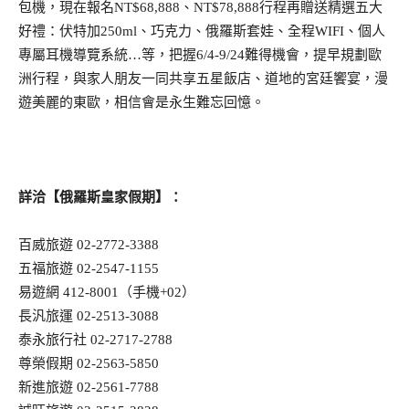
包機，現在報名
NT$68,888
、
NT$78,888
行程再贈送精選五大
好禮：伏特加
250m
l
、巧克力、俄羅斯
套娃、全程
WIFI
、個人
專屬耳機導覽系統
…
等，把握
6/4-9/24
難得機會，提早規劃歐
洲行程，與家人朋友一同共享五星飯店、道地的宮廷饗宴，漫
遊美麗的東歐，相信會是永生難忘回憶。
詳洽【俄羅斯皇家假期】：
百威旅遊 02-2772-3388
五福旅遊 02-2547-1155
易遊網 412-8001（手機+02）
長汎旅運 02-2513-3088
泰永旅行社 02-2717-2788
尊榮假期 02-2563-5850
新進旅遊 02-2561-7788