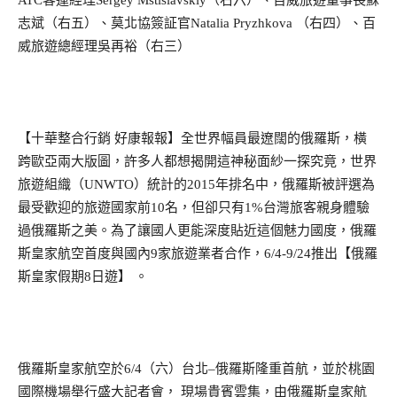
ATC
客運經理
Sergey Mstislavskiy
（右六）、百威旅遊董事長蘇
志斌（右五）、莫北協簽証官
Natalia Pryzhkova
（右四）、百
威旅遊總經理吳再裕（右三
）
【十華整合行銷 好康報報】全世界幅員最遼闊的俄羅斯，橫
跨歐亞兩大版圖，許多人都想揭開這神秘面紗一探究竟，世界
旅遊組織（
UNWTO
）統計的
2015
年排名中，俄羅斯被評選為
最受歡迎的旅遊國家前
10
名，但卻只有
1%
台灣旅客親身體驗
過俄羅斯之美。為了讓國人更能深度貼近這個魅力國度，俄羅
斯皇家航空首度與國內
9
家旅遊業者合作，
6/4-9/24
推出【俄羅
斯皇家假期
8
日遊】 。
俄羅斯皇家航空於
6/4
（六）台北
–
俄羅斯隆重首航，並於桃園
國際機場舉行盛大記者會， 現場貴賓雲集，由俄羅斯皇家航