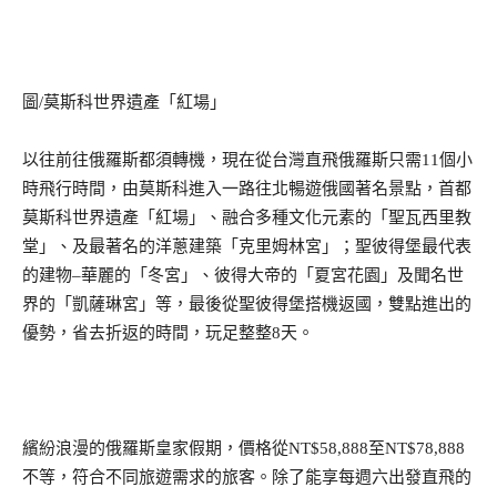
圖
/
莫斯科世界遺產「紅場」
以往前往俄羅斯都須轉機，現在從台灣直飛俄羅斯只需
11
個小
時飛行時間，由莫斯科進入一路往北暢遊俄國著名景點，首都
莫斯科世界遺產「紅場」、融合多種文化元素的「聖瓦西里教
堂」、及最著名的洋蔥建築「克里姆林宮」；聖彼得堡最代表
的建物
–
華麗的「冬宮」、彼得大帝的「夏宮花園」及聞名世
界的「凱薩琳宮」等，最後從聖彼得堡搭機返國，雙點進出的
優勢，省去折返的時間，玩足整整
8
天。
繽紛浪漫的俄羅斯皇家假期，價格從
NT$58,888
至
NT$78,888
不等，符合不同旅遊需求的旅客。除了能享每週六出發直飛的