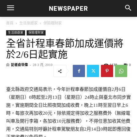
NEWSPAPER
首頁
生活旅遊家
保險理財家
生活旅遊家
保險理財家
全省計程車春節加成運價將
於2/6日起實施
由
記者俞世偉
-
28 3 月, 2010
1139
0
臺北縣政府交通局表示，今年計程車春節加成運價自2月6日
（星期日）0時起至2月13日（星期日）24時止與臺北市同步實
施，實施期間全日比照夜間加成收費，晚上11時至翌日早上6
時，每旅次再加收20元，除依規定得加收之服務費外（無線電
叫車及開行李箱，各加收10元服務費），不得任意加收其他費
用，交通局特別呼籲計程車駕駛朋友自2月14日0時起即應回復