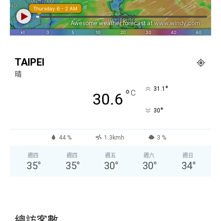
TAIPEI
晴
°
31.1
°
C
30.6
°
30
44 %
1.3kmh
3 %
週四
週四
週五
週六
週日
35
°
35
°
30
°
30
°
34
°
總訪客數