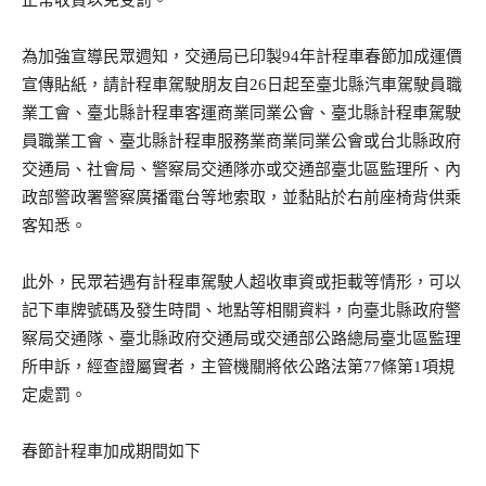
正常收費以免受罰。
為加強宣導民眾週知，交通局已印製94年計程車春節加成運價
宣傳貼紙，請計程車駕駛朋友自26日起至臺北縣汽車駕駛員職
業工會、臺北縣計程車客運商業同業公會、臺北縣計程車駕駛
員職業工會、臺北縣計程車服務業商業同業公會或台北縣政府
交通局、社會局、警察局交通隊亦或交通部臺北區監理所、內
政部警政署警察廣播電台等地索取，並黏貼於右前座椅背供乘
客知悉。
此外，民眾若遇有計程車駕駛人超收車資或拒載等情形，可以
記下車牌號碼及發生時間、地點等相關資料，向臺北縣政府警
察局交通隊、臺北縣政府交通局或交通部公路總局臺北區監理
所申訴，經查證屬實者，主管機關將依公路法第77條第1項規
定處罰。
春節計程車加成期間如下